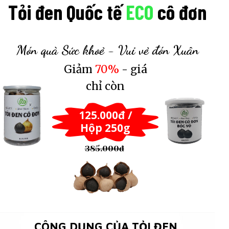
Tỏi đen Quốc tế
ECO
cô đơn
Món quà Sức khoẻ - Vui vẻ đón Xuân
Giảm
70%
- giá
chỉ còn
125.000đ /
Hộp 250g
385.000đ
CÔNG DỤNG CỦA TỎI ĐEN