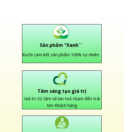
Sản phẩm “Xanh``
Kochi cam kết sản phẩm 100% tự nhiên
Tâm sáng tạo giá trị
Giá trị từ tâm sẽ lan toả chạm đến trái
tim Khách hàng