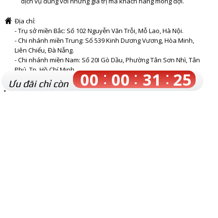
dịch vụ đúng với những giá trị mà khách hàng mong đợi.
Địa chỉ:
- Trụ sở miền Bắc: Số 102 Nguyễn Văn Trỗi, Mỗ Lao, Hà Nội.
- Chi nhánh miền Trung: Số 539 Kinh Dương Vương, Hòa Minh,
Liên Chiểu, Đà Nẵng.
- Chi nhánh miền Nam: Số 20I Gò Dầu, Phường Tân Sơn Nhì, Tân
Phú, Tp. Hồ Chí Minh
:
:
:
00
00
31
24
- Nhà máy: Hoà Thạch, Quốc Oai, Hà Nội, Việt Nam
Ưu đãi chỉ còn
Hotline: 0246 291 8086
Email: cskh@kochi.vn
Website: https://kochi.vn
MSDN: 0107015841
Ngày cấp: 5/10/2015
Nơi cấp: Sở Kế Hoạch và Đầu Tư Thành Phố Hà Nội
CHÍNH SÁCH KHÁCH HÀNG
Hướng dẫn mua hàng
Phương thức thanh toán
Phương thức vận chuyển
Điều khoản sử dụng