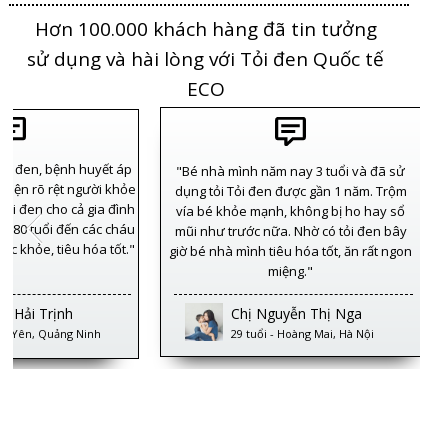
Hơn 100.000 khách hàng đã tin tưởng
sử dụng và hài lòng với Tỏi đen Quốc tế
ECO
Tỏi đen, bệnh huyết áp
"Bé nhà mình năm nay 3 tuổi và đã sử
 thiện rõ rệt người khỏe
dụng tỏi Tỏi đen được gần 1 năm. Trộm
 tỏi đen cho cả gia đình
vía bé khỏe mạnh, không bị ho hay sổ
ên 80 tuổi đến các cháu
mũi như trước nữa. Nhờ có tỏi đen bây
ức khỏe, tiêu hóa tốt."
giờ bé nhà mình tiêu hóa tốt, ăn rất ngon
miệng."
m Hải Trịnh
Chị Nguyễn Thị Nga
Tây Yên, Quảng Ninh
29 tuổi - Hoàng Mai, Hà Nội