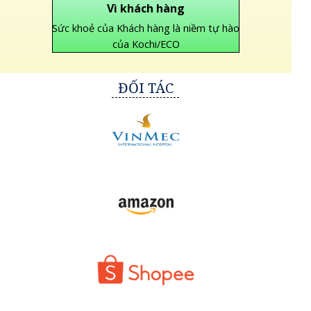
Vì khách hàng
Sức khoẻ của Khách hàng là niềm tự hào
của Kochi/ECO
ĐỐI TÁC