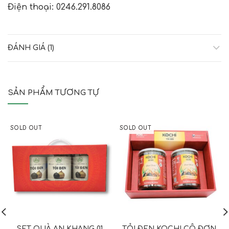
Điện thoại: 0246.291.8086
ĐÁNH GIÁ (1)
SẢN PHẨM TƯƠNG TỰ
SOLD OUT
SOLD OUT
SET QUÀ AN KHANG 01
TỎI ĐEN KOCHI CÔ ĐƠN