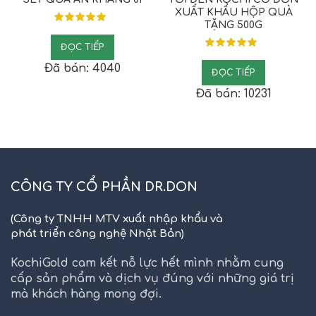
XUẤT KHẨU HỘP QUÀ
TẶNG 500G
ĐỌC TIẾP
Đã bán: 4040
ĐỌC TIẾP
Đã bán: 10231
CÔNG TY CỔ PHẦN DR.DON
(Công ty TNHH MTV xuất nhập khẩu và
phát triển công nghệ Nhật Bản)
KochiGold cam kết nỗ lực hết mình nhằm cung
cấp sản phẩm và dịch vụ đúng với những giá trị
mà khách hàng mong đợi.