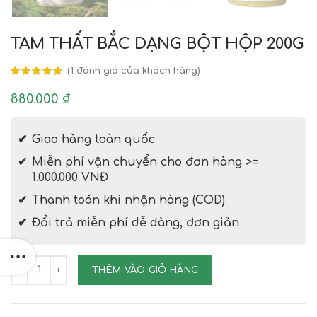
TAM THẤT BẮC DẠNG BỘT HỘP 200G
(
1
đánh giá của khách hàng)
880.000
₫
Giao hàng toàn quốc
Miễn phí vận chuyển cho đơn hàng >=
1.000.000 VNĐ
Thanh toán khi nhận hàng (COD)
Đổi trả miễn phí dễ dàng, đơn giản
TAM THẤT BẮC DẠNG BỘT HỘP 200G số lượng
THÊM VÀO GIỎ HÀNG