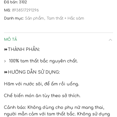
Đã bán: 3102
Mã:
8938517291296
Danh mục:
Sản phẩm
,
Tam thất + Hắc sâm
MÔ TẢ
⏩
THÀNH PHẦN:
100% tam thất bắc nguyên chất.
⏩
HƯỚNG DẪN SỬ DỤNG:
Hãm với nước sôi, để ấm rồi uống.
Chế biến món ăn tùy theo sở thích.
Cảnh báo: Không dùng cho phụ nữ mang thai,
người mẫn cảm với tam thất bắc. Không sử dụng