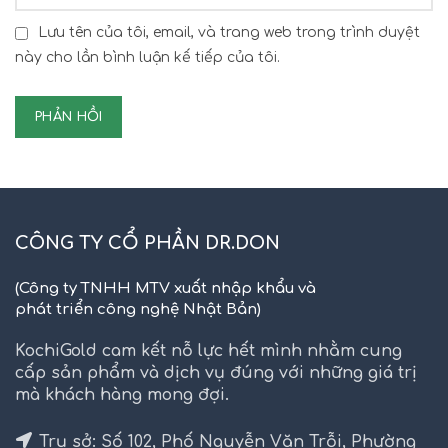
Lưu tên của tôi, email, và trang web trong trình duyệt
này cho lần bình luận kế tiếp của tôi.
CÔNG TY CỔ PHẦN DR.DON
(Công ty TNHH MTV xuất nhập khẩu và
phát triển công nghệ Nhật Bản)
KochiGold cam kết nỗ lực hết mình nhằm cung
cấp sản phẩm và dịch vụ đúng với những giá trị
mà khách hàng mong đợi.
Trụ sở: Số 102, Phố Nguyễn Văn Trỗi, Phường