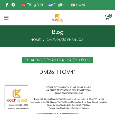
Tiếng Việt
English
한국어
0
Blog
HOME
CHƯA ĐƯỢC PHÂN LOẠI
,
CHƯA ĐƯỢC PHÂN LOẠI
HÀ THỦ Ô ĐỎ
DM25HTOV41