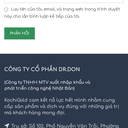
Lưu tên của tôi, email, và trang web trong trình duyệt
này cho lần bình luận kế tiếp của tôi.
CÔNG TY CỔ PHẦN DR.DON
(Công ty TNHH MTV xuất nhập khẩu và
phát triển công nghệ Nhật Bản)
KochiGold cam kết nỗ lực hết mình nhằm cung
cấp sản phẩm và dịch vụ đúng với những giá trị
mà khách hàng mong đợi.
Trụ sở: Số 102, Phố Nguyễn Văn Trỗi, Phường