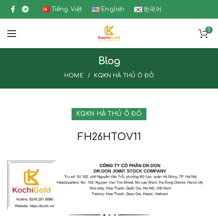
Tiếng Việt
English
한국어
0
Blog
HOME
KQKN HÀ THỦ Ô ĐỎ
KQKN HÀ THỦ Ô ĐỎ
FH26HTOV11