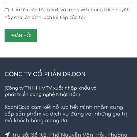
Lưu tên của tôi, email, và trang web trong trình duyệt
này cho lần bình luận kế tiếp của tôi.
CÔNG TY CỔ PHẦN DR.DON
(Công ty TNHH MTV xuất nhập khẩu và
phát triển công nghệ Nhật Bản)
KochiGold cam kết nỗ lực hết mình nhằm cung
cấp sản phẩm và dịch vụ đúng với những giá trị
mà khách hàng mong đợi.
Trụ sở: Số 102, Phố Nguyễn Văn Trỗi, Phường