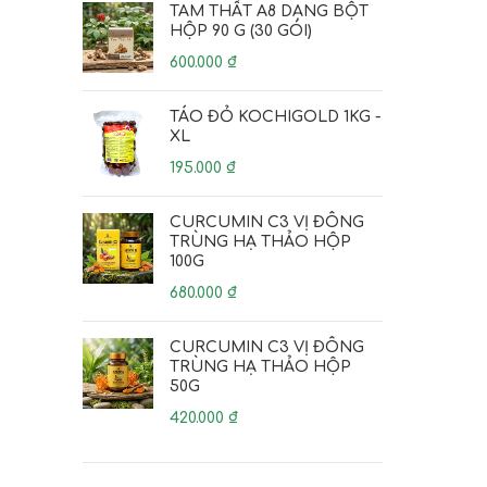
TAM THẤT A8 DẠNG BỘT
HỘP 90 G (30 GÓI)
600.000
₫
TÁO ĐỎ KOCHIGOLD 1KG -
XL
195.000
₫
CURCUMIN C3 VỊ ĐÔNG
TRÙNG HẠ THẢO HỘP
100G
680.000
₫
CURCUMIN C3 VỊ ĐÔNG
TRÙNG HẠ THẢO HỘP
50G
420.000
₫