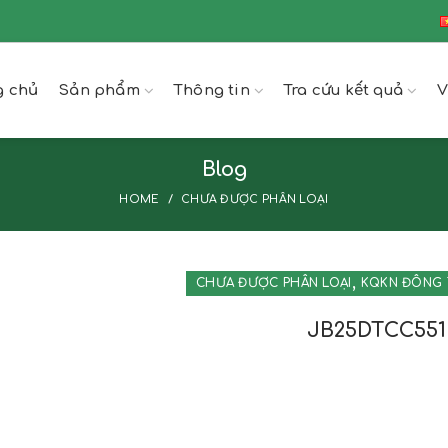
g chủ
Sản phẩm
Thông tin
Tra cứu kết quả
V
Blog
HOME
CHƯA ĐƯỢC PHÂN LOẠI
,
CHƯA ĐƯỢC PHÂN LOẠI
KQKN ĐÔNG 
JB25DTCC551