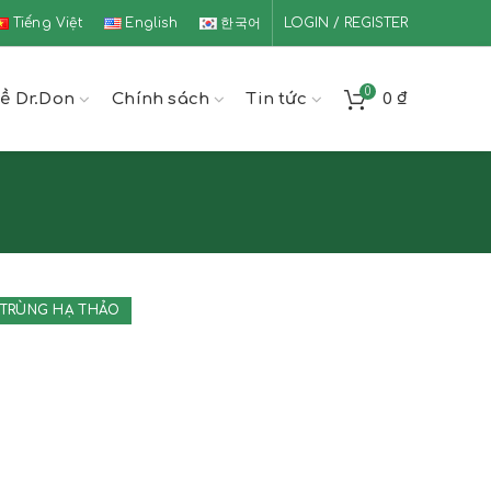
Tiếng Việt
English
한국어
LOGIN / REGISTER
0
ề Dr.Don
Chính sách
Tin tức
0
₫
TRÙNG HẠ THẢO