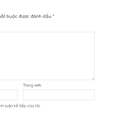
bắt buộc được đánh dấu
*
Trang web
h luận kế tiếp của tôi.