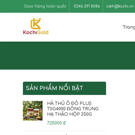
Giao hàng toàn quốc
0246 291 8086
cskh@kochi.vn
Tran
SẢN PHẨM NỔI BẬT
HÀ THỦ Ô ĐỎ PLUS
TSG4000 ĐÔNG TRÙNG
HẠ THẢO HỘP 250G
720.000
₫