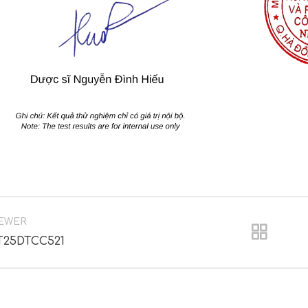
EWER
T25DTCC521