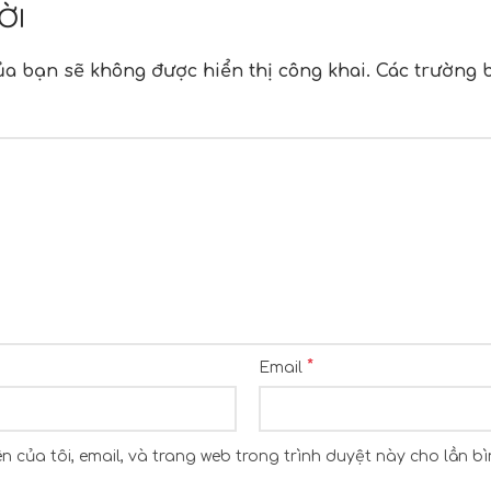
ỜI
ủa bạn sẽ không được hiển thị công khai.
Các trường 
n
*
Email
n của tôi, email, và trang web trong trình duyệt này cho lần bìn