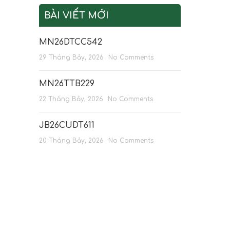
BÀI VIẾT MỚI
MN26DTCC542
29 Tháng Bảy, 2026
No Comments
MN26TTB229
22 Tháng Bảy, 2026
No Comments
JB26CUDT611
20 Tháng Bảy, 2026
No Comments