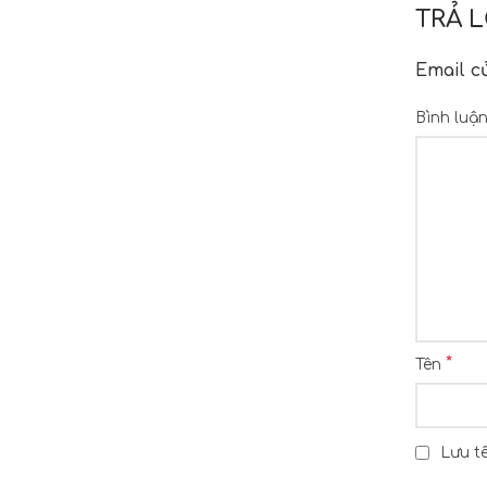
TRẢ L
Email c
Bình luậ
*
Tên
Lưu tê