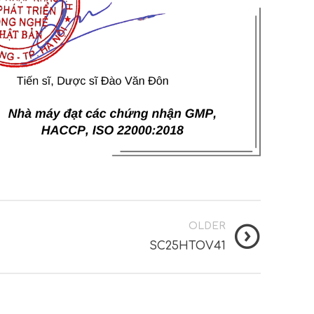
OLDER
SC25HTOV41