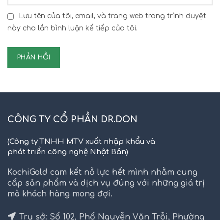
Lưu tên của tôi, email, và trang web trong trình duyệt
này cho lần bình luận kế tiếp của tôi.
CÔNG TY CỔ PHẦN DR.DON
(Công ty TNHH MTV xuất nhập khẩu và
phát triển công nghệ Nhật Bản)
KochiGold cam kết nỗ lực hết mình nhằm cung
cấp sản phẩm và dịch vụ đúng với những giá trị
mà khách hàng mong đợi.
Trụ sở: Số 102, Phố Nguyễn Văn Trỗi, Phường