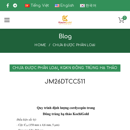
Tiếng Việt
English
한국어
0
Blog
HOME
CHƯA ĐƯỢC PHÂN LOẠI
,
CHƯA ĐƯỢC PHÂN LOẠI
KQKN ĐÔNG TRÙNG HẠ THẢO
JM26DTCC511