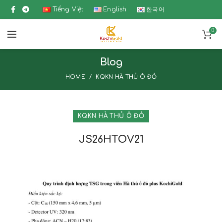
Tiếng Việt
English
한국어
0
Blog
HOME
KQKN HÀ THỦ Ô ĐỎ
KQKN HÀ THỦ Ô ĐỎ
JS26HTOV21