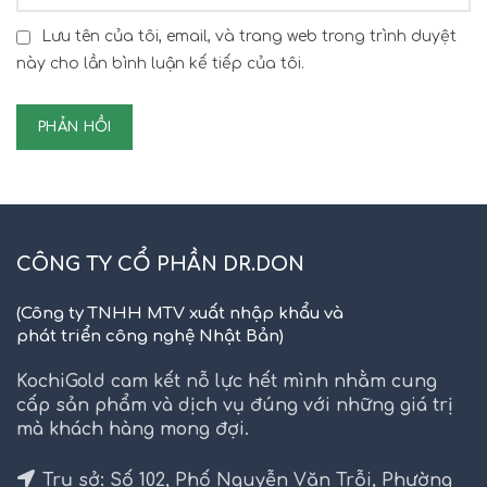
Lưu tên của tôi, email, và trang web trong trình duyệt
này cho lần bình luận kế tiếp của tôi.
CÔNG TY CỔ PHẦN DR.DON
(Công ty TNHH MTV xuất nhập khẩu và
phát triển công nghệ Nhật Bản)
KochiGold cam kết nỗ lực hết mình nhằm cung
cấp sản phẩm và dịch vụ đúng với những giá trị
mà khách hàng mong đợi.
Trụ sở: Số 102, Phố Nguyễn Văn Trỗi, Phường