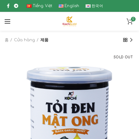
Tiếng Việt
English
한국어
0
홈
Cửa hàng
제품
SOLD OUT