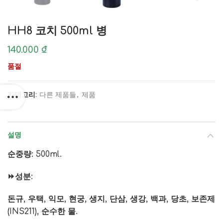
HH8 코치 500ml 병
140.000
₫
품절
카테고리:
다른 제품들
,
제품
설명
순중량: 500ml.
⏩성분:
돈규, 우택, 익모, 현궁, 생지, 단삼, 생강, 백과, 당초, 보존제
(INS211), 순수한 물.