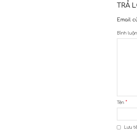
TRẢ L
Email c
Bình luậ
*
Tên
Lưu tê