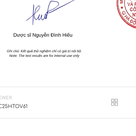
EWER
C25HTOV61