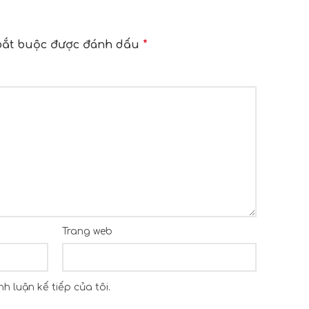
bắt buộc được đánh dấu
*
Trang web
h luận kế tiếp của tôi.