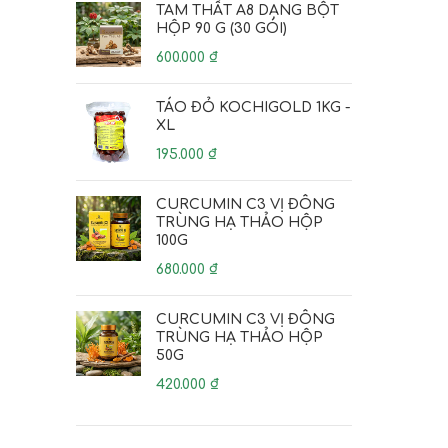
TAM THẤT A8 DẠNG BỘT
HỘP 90 G (30 GÓI)
600.000
₫
TÁO ĐỎ KOCHIGOLD 1KG -
XL
195.000
₫
CURCUMIN C3 VỊ ĐÔNG
TRÙNG HẠ THẢO HỘP
100G
680.000
₫
CURCUMIN C3 VỊ ĐÔNG
TRÙNG HẠ THẢO HỘP
50G
420.000
₫