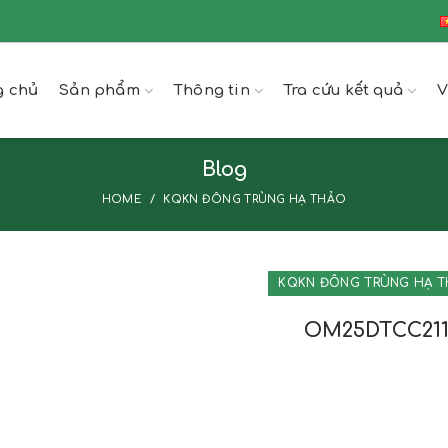
g chủ
Sản phẩm
Thông tin
Tra cứu kết quả
V
Blog
HOME
KQKN ĐÔNG TRÙNG HẠ THẢO
KQKN ĐÔNG TRÙNG HẠ 
OM25DTCC21