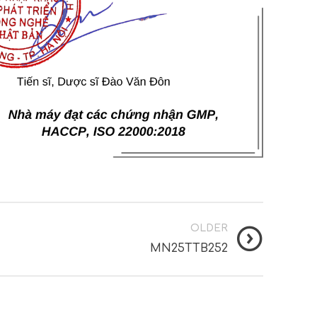
OLDER
MN25TTB252