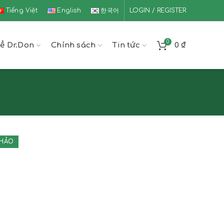
Tiếng Việt
English
한국어
LOGIN / REGISTER
0
ề Dr.Don
Chính sách
Tin tức
0
₫
THẢO
1