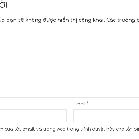
ỜI
ủa bạn sẽ không được hiển thị công khai.
Các trường 
n
*
Email
n của tôi, email, và trang web trong trình duyệt này cho lần bìn