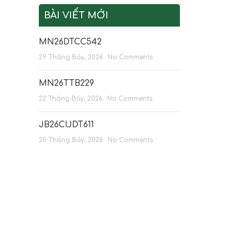
BÀI VIẾT MỚI
MN26DTCC542
29 Tháng Bảy, 2026
No Comments
MN26TTB229
22 Tháng Bảy, 2026
No Comments
JB26CUDT611
20 Tháng Bảy, 2026
No Comments