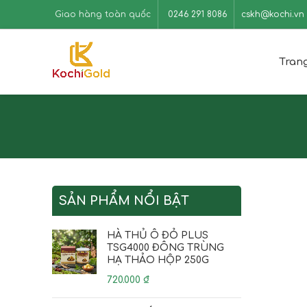
Giao hàng toàn quốc
0246 291 8086
cskh@kochi.vn
Tran
SẢN PHẨM NỔI BẬT
HÀ THỦ Ô ĐỎ PLUS
TSG4000 ĐÔNG TRÙNG
HẠ THẢO HỘP 250G
720.000
₫