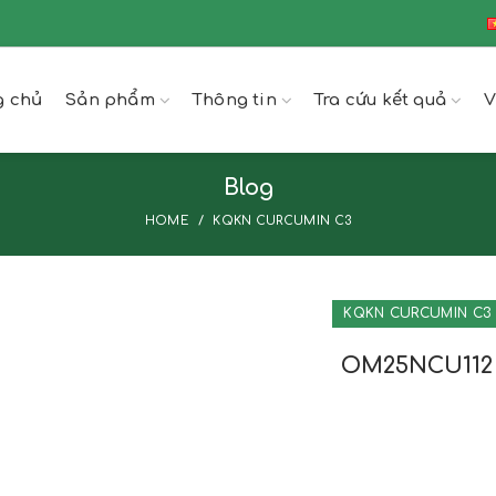
g chủ
Sản phẩm
Thông tin
Tra cứu kết quả
V
Blog
HOME
KQKN CURCUMIN C3
KQKN CURCUMIN C3
OM25NCU112