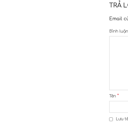
TRẢ L
Email c
Bình luậ
*
Tên
Lưu tê