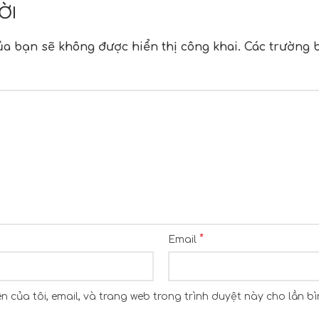
ỜI
ủa bạn sẽ không được hiển thị công khai.
Các trường 
n
*
Email
n của tôi, email, và trang web trong trình duyệt này cho lần bìn