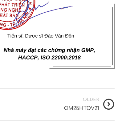
OLDER
OM25HTOV21