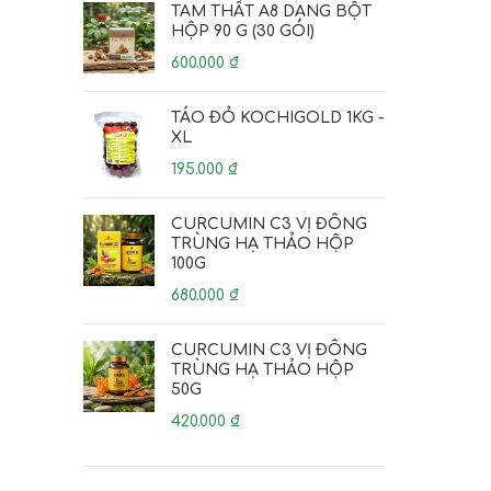
TAM THẤT A8 DẠNG BỘT
HỘP 90 G (30 GÓI)
600.000
₫
TÁO ĐỎ KOCHIGOLD 1KG -
XL
195.000
₫
CURCUMIN C3 VỊ ĐÔNG
TRÙNG HẠ THẢO HỘP
100G
680.000
₫
CURCUMIN C3 VỊ ĐÔNG
TRÙNG HẠ THẢO HỘP
50G
420.000
₫