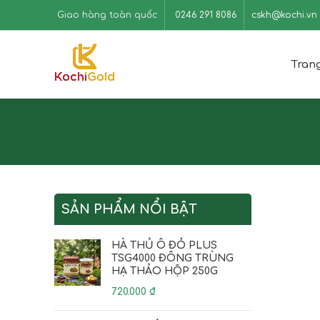
Giao hàng toàn quốc
0246 291 8086
cskh@kochi.vn
Tran
SẢN PHẨM NỔI BẬT
HÀ THỦ Ô ĐỎ PLUS
TSG4000 ĐÔNG TRÙNG
HẠ THẢO HỘP 250G
720.000
₫