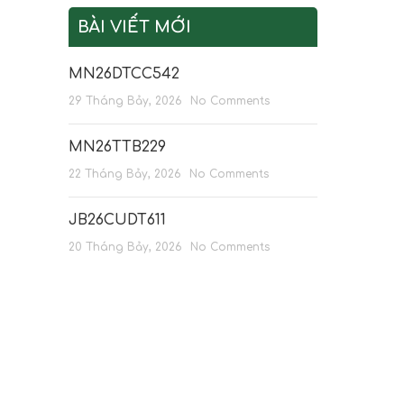
BÀI VIẾT MỚI
MN26DTCC542
29 Tháng Bảy, 2026
No Comments
MN26TTB229
22 Tháng Bảy, 2026
No Comments
JB26CUDT611
20 Tháng Bảy, 2026
No Comments