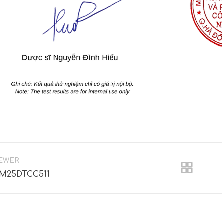
EWER
M25DTCC511