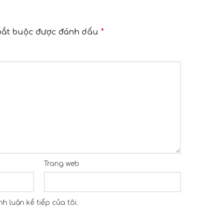
bắt buộc được đánh dấu
*
Trang web
h luận kế tiếp của tôi.