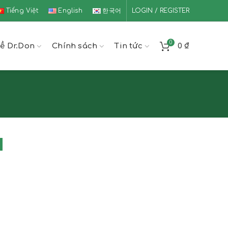
Tiếng Việt
English
한국어
LOGIN / REGISTER
0
ề Dr.Don
Chính sách
Tin tức
0
₫