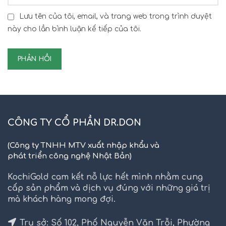
Lưu tên của tôi, email, và trang web trong trình duyệt
này cho lần bình luận kế tiếp của tôi.
CÔNG TY CỔ PHẦN DR.DON
(Công ty TNHH MTV xuất nhập khẩu và
phát triển công nghệ Nhật Bản)
KochiGold cam kết nỗ lực hết mình nhằm cung
cấp sản phẩm và dịch vụ đúng với những giá trị
mà khách hàng mong đợi.
Trụ sở: Số 102, Phố Nguyễn Văn Trỗi, Phường