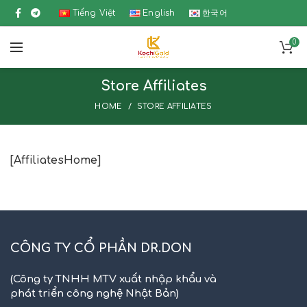
Tiếng Việt
English
한국어
0
Store Affiliates
HOME
STORE AFFILIATES
[AffiliatesHome]
CÔNG TY CỔ PHẦN DR.DON
(Công ty TNHH MTV xuất nhập khẩu và
phát triển công nghệ Nhật Bản)