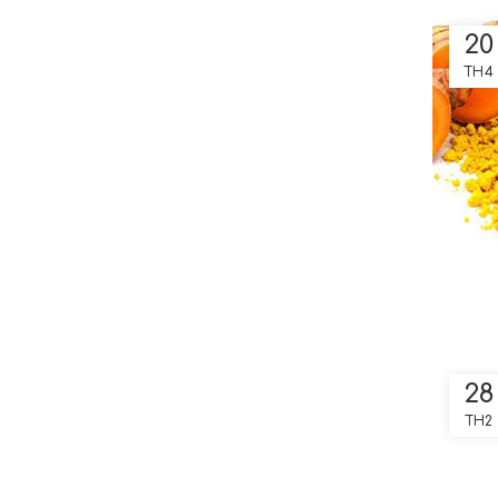
20
TH4
28
TH2