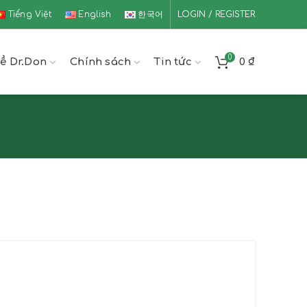
Tiếng Việt
English
한국어
LOGIN / REGISTER
0
ề Dr.Don
Chính sách
Tin tức
0
₫