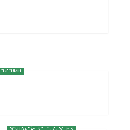
 CURCUMIN
,
BỆNH DẠ DÀY
NGHỆ - CURCUMIN