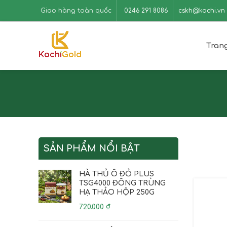
Giao hàng toàn quốc
0246 291 8086
cskh@kochi.vn
Tran
SẢN PHẨM NỔI BẬT
HÀ THỦ Ô ĐỎ PLUS
TSG4000 ĐÔNG TRÙNG
HẠ THẢO HỘP 250G
720.000
₫