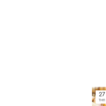
27
TH11