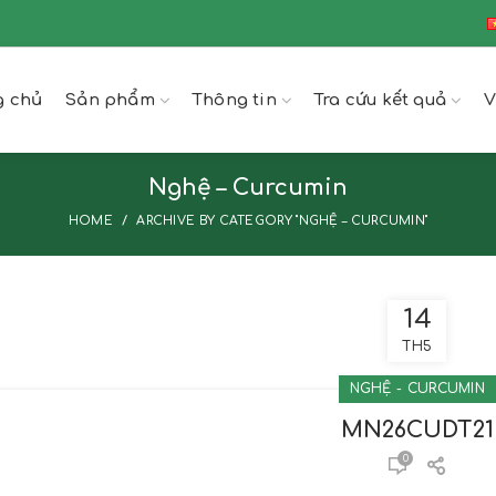
g chủ
Sản phẩm
Thông tin
Tra cứu kết quả
V
Nghệ – Curcumin
HOME
ARCHIVE BY CATEGORY "NGHỆ – CURCUMIN"
14
TH5
NGHỆ - CURCUMIN
MN26CUDT21
0