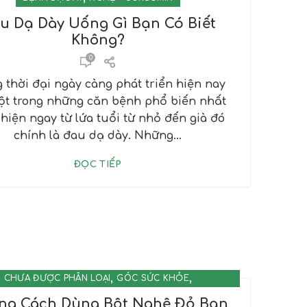
u Dạ Dày Uống Gì Bạn Có Biết
Không?
0
 thời đại ngày càng phát triển hiện nay
một trong những căn bệnh phổ biến nhất
hiện ngay từ lứa tuổi từ nhỏ đến già đó
chính là đau dạ dày. Những...
ĐỌC TIẾP
,
,
CHƯA ĐƯỢC PHÂN LOẠI
GÓC SỨC KHỎE
NGHỆ - CURCUMIN
ng Cách Dùng Bột Nghệ Đỏ Bạn