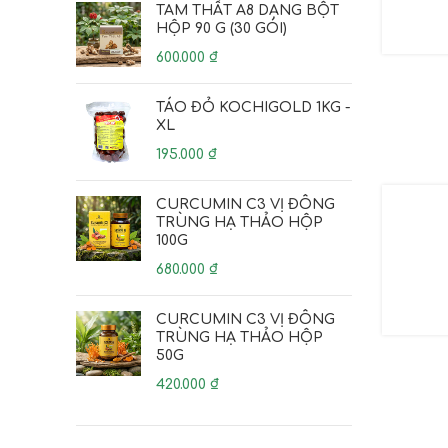
TAM THẤT A8 DẠNG BỘT
HỘP 90 G (30 GÓI)
600.000
₫
TÁO ĐỎ KOCHIGOLD 1KG -
XL
195.000
₫
CURCUMIN C3 VỊ ĐÔNG
TRÙNG HẠ THẢO HỘP
100G
680.000
₫
CURCUMIN C3 VỊ ĐÔNG
TRÙNG HẠ THẢO HỘP
50G
420.000
₫