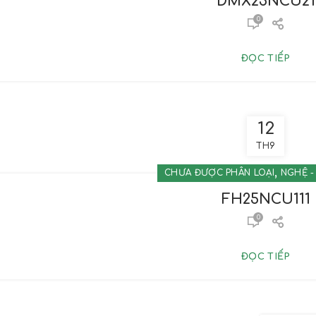
DMX25NCU21
0
ĐỌC TIẾP
12
TH9
,
CHƯA ĐƯỢC PHÂN LOẠI
NGHỆ -
FH25NCU111
0
ĐỌC TIẾP