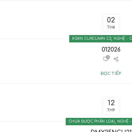
02
TH4
,
KQKN CURCUMIN C3
NGHỆ - 
012026
0
ĐỌC TIẾP
12
TH9
,
CHƯA ĐƯỢC PHÂN LOẠI
NGHỆ -