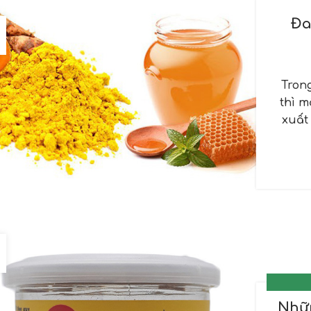
Đa
Trong
thì 
xuất 
Nhữ