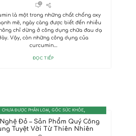
0
min là một trong những chất chống oxy
ạnh mẽ, ngày càng được biết đến nhiều
hông chỉ dừng ở công dụng chữa đau dạ
dày. Vậy, còn những công dụng của
curcumin...
ĐỌC TIẾP
,
,
CHƯA ĐƯỢC PHÂN LOẠI
GÓC SỨC KHỎE
NGHỆ - CURCUMIN
 Nghệ Đỏ – Sản Phẩm Quý Công
ụng Tuyệt Vời Từ Thiên Nhiên