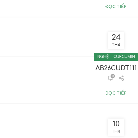
ĐỌC TIẾP
24
TH4
NGHỆ - CURCUMIN
AB26CUDT111
0
ĐỌC TIẾP
10
TH4