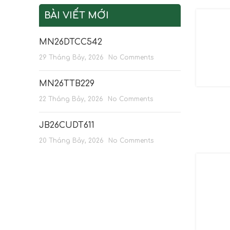
BÀI VIẾT MỚI
MN26DTCC542
29 Tháng Bảy, 2026
No Comments
MN26TTB229
22 Tháng Bảy, 2026
No Comments
JB26CUDT611
20 Tháng Bảy, 2026
No Comments