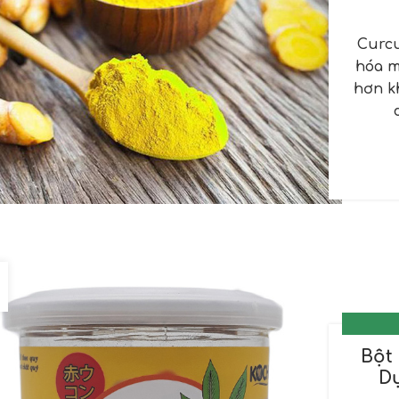
Curcu
hóa m
hơn k
Bột
D