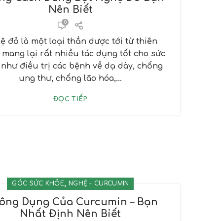
Nên Biết
0
 đỏ là một loại thần dược tới từ thiên
 mang lại rất nhiều tác dụng tốt cho sức
như điều trị các bệnh về dạ dày, chống
ung thư, chống lão hóa,...
ĐỌC TIẾP
,
GÓC SỨC KHỎE
NGHỆ - CURCUMIN
Công Dụng Của Curcumin – Bạn
Nhất Định Nên Biết