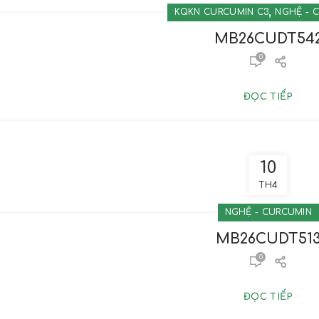
,
KQKN CURCUMIN C3
NGHỆ - 
MB26CUDT54
0
ĐỌC TIẾP
10
TH4
NGHỆ - CURCUMIN
MB26CUDT51
0
ĐỌC TIẾP