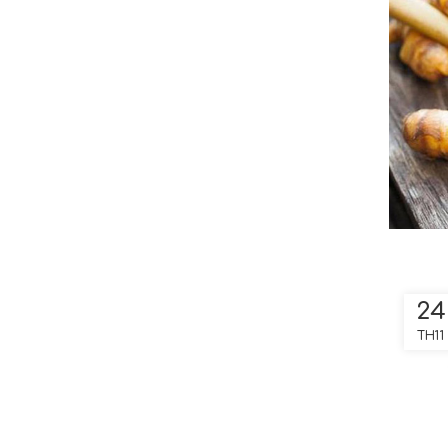
24
TH11