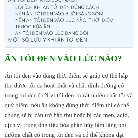
ĂN TỎI ĐEN VÀO LÚC NÀO?
LỢI ÍCH KHI ĂN TỎI ĐEN ĐÚNG CÁCH
NÊN ĂN TỎI ĐEN VÀO BUỔI SÁNG SỚM
NÊN ĂN TỎI ĐEN VÀO LÚC NÀO: THỜI ĐIỂM
TRƯỚC BỮA ĂN
ĂN TỎI ĐEN VÀO LÚC ĐANG ĐÓI
MỘT SỐ LƯU Ý KHI ĂN TỎI ĐEN
ĂN TỎI ĐEN VÀO LÚC NÀO?
Ăn tỏi đen vào đúng thời điểm sẽ giúp cơ thể hấp
thu được tối đa hoạt chất và chất dinh dưỡng có
trong tỏi đen (bởi vì tỏi đen có rất nhiều chất tốt và
quý hiếm, nếu ăn không đúng thời điểm thì có thể
chúng sẽ bị cản trở hấp thu hoặc bị các men, acid,
dịch vị trong ống tiêu hóa phân hủy làm lãng phí
dưỡng chất có trong tỏi đen và có thể không đạt