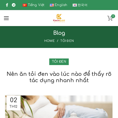
Tiếng Việt
English
한국어
0
Blog
HOME
TỎI ĐEN
TỎI ĐEN
Nên ăn tỏi đen vào lúc nào để thấy rõ
tác dụng nhanh nhất
02
TH12