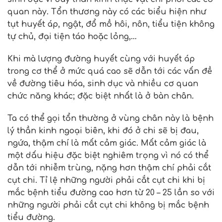
quan này. Tổn thương này có các biểu hiện như
tụt huyết áp, ngật, đổ mồ hôi, nôn, tiểu tiện không
tự chủ, đại tiện táo hoặc lỏng,…
Khi mà lượng đường huyết cùng với huyết áp
trong cơ thể ở mức quá cao sẽ dẫn tới các vấn đề
về đường tiêu hóa, sinh dục và nhiều cơ quan
chức năng khác; đặc biệt nhất là ở bàn chân.
Ta có thể gọi tổn thường ở vùng chân này là bệnh
lý thần kinh ngoại biên, khi đó ở chi sẽ bị đau,
ngứa, thậm chí là mất cảm giác. Mất cảm giác là
một dấu hiệu đặc biệt nghiêm trọng vì nó có thể
dẫn tới nhiễm trùng, nặng hơn thậm chí phải cắt
cụt chi. Tỉ lệ những người phải cắt cụt chi khi bị
mắc bệnh tiểu đường cao hơn từ 20 – 25 lần so với
những người phải cắt cụt chi không bị mắc bệnh
tiểu đường.