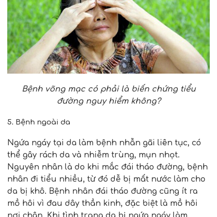
Bệnh võng mạc có phải là biến chứng tiểu
đường nguy hiểm không?
5. Bệnh ngoài da
Ngứa ngáy tại da làm bệnh nhẫn gãi liên tục, có
thể gây rách da và nhiễm trùng, mụn nhọt.
Nguyên nhân là do khi mắc đái tháo đường, bệnh
nhân đi tiểu nhiều, từ đó dễ bị mất nước làm cho
da bị khô. Bệnh nhân đái tháo đường cũng ít ra
mồ hôi vì đau dây thần kinh, đặc biệt là mồ hôi
nơi chân. Khi tình trạng da bị ngứa ngáy làm