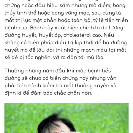
chứng hoặc dấu hiệu sớm nhưng mờ điểm, bong
thủy tinh thể hoặc bong võng mạc, sau cùng là
mất thị lực một phần hoặc toàn bộ, tỷ lệ tiến triển
bệnh cao. Bệnh này xuất hiện chính là do lượng
đường huyết, huyết áp, cholesterol cao. Nếu
không có biện pháp điều trị kịp thời để hạ đường
huyết mà để lâu dài thì những mạch máu tại mắt
sẽ dễ bị tắc nghẽn, vỡ ra dẫn tới mù lòa.
Thường những năm đầu khi mắc bệnh tiểu
đường sẽ chưa có biến chứng này nhưng vẫn
phải tiến hành kiểm tra mắt thường xuyên và
định kì để đảm bảo chắc chắn hơn.