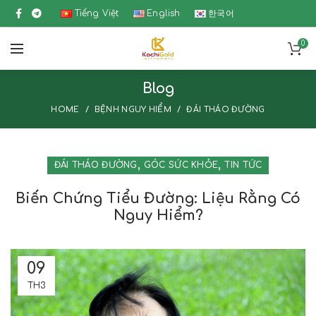
Tiếng Việt
English
한국어
0
Blog
HOME
BỆNH NGUY HIỂM
ĐÁI THÁO ĐƯỜNG
,
,
ĐÁI THÁO ĐƯỜNG
GÓC SỨC KHỎE
TIN TỨC
Biến Chứng Tiểu Đường: Liệu Rằng Có
Nguy Hiểm?
09
TH3