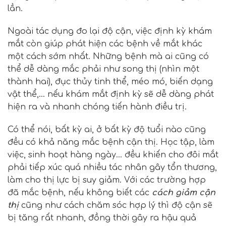
lần.
Ngoài tác dụng đo lại độ cận, việc định kỳ khám
mắt còn giúp phát hiện các bệnh về mắt khác
một cách sớm nhất. Những bệnh mà ai cũng có
thể dễ dàng mắc phải như song thị (nhìn một
thành hai), đục thủy tinh thể, méo mó, biến dạng
vật thể,… nếu khám mắt định kỳ sẽ dễ dàng phát
hiện ra và nhanh chóng tiến hành điều trị.
Có thể nói, bất kỳ ai, ở bất kỳ độ tuổi nào cũng
đều có khả năng mắc bệnh cận thị. Học tập, làm
việc, sinh hoạt hàng ngày… đều khiến cho đôi mắt
phải tiếp xúc quá nhiều tác nhân gây tổn thương,
làm cho thị lực bị suy giảm. Với các trường hợp
đã mắc bệnh, nếu không biết các
cách giảm cận
thị
cũng như cách chăm sóc hợp lý thì độ cận sẽ
bị tăng rất nhanh, đồng thời gây ra hậu quả