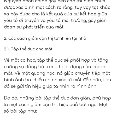
Nguyên nhân chính gây nên cận thị hiện chưa
được xác định một cách rõ ràng, tuy vậy tật khúc
xạ này được cho là kết quả của sự kết hợp giữa
yếu tố di truyền và yếu tố môi trường, gây gián
đoạn sự phát triển của mắt.
2. Các cách giảm cận thị tự nhiên tại nhà
2.1. Tập thể dục cho mắt
Về mặt cơ học, tập thể dục sẽ phối hợp và tăng
cường sự đồng bộ trong hoạt động của các cơ
mắt. Về mặt quang học, nó giúp chuyển tiếp một
hình ảnh ba chiều chính xác từ mắt đến não, sau
đó sẽ gửi tín hiệu giúp ta nhìn rõ hình ảnh.
Do đó, những bài tập thể dục đơn giản, phù hợp
là một cách giảm cận thị hiệu quả bất ngờ. Một
số bài tập như: