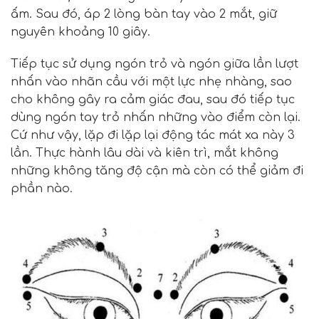
ấm. Sau đó, áp 2 lòng bàn tay vào 2 mắt, giữ
nguyên khoảng 10 giây.
Tiếp tục sử dụng ngón trỏ và ngón giữa lần lượt
nhấn vào nhãn cầu với một lực nhẹ nhàng, sao
cho không gây ra cảm giác đau, sau đó tiếp tục
dùng ngón tay trỏ nhấn những vào điểm còn lại.
Cứ như vậy, lặp đi lặp lại động tác mát xa này 3
lần. Thực hành lâu dài và kiên trì, mắt không
những không tăng độ cận mà còn có thể giảm đi
phần nào.