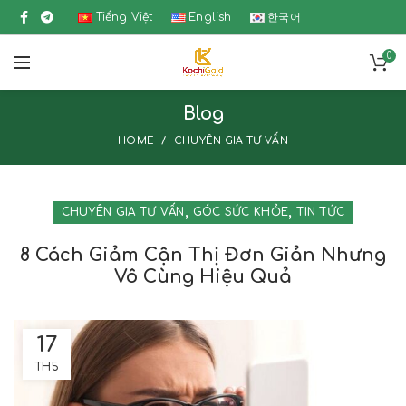
Tiếng Việt
English
한국어
0
Blog
HOME
CHUYÊN GIA TƯ VẤN
,
,
CHUYÊN GIA TƯ VẤN
GÓC SỨC KHỎE
TIN TỨC
8 Cách Giảm Cận Thị Đơn Giản Nhưng
Vô Cùng Hiệu Quả
17
TH5