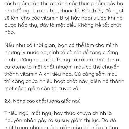
cách giảm cận thị là tránh các thực phẩm gây hại
như đồ ngọt, rượu bia, thuốc lá. Đặc biệt, đồ ngọt
sẽ làm cho các vitamin B bị hủy hoại trước khi nó
được hấp thụ, đây là một điều không hề tốt chút
nào.
Nếu như có thời gian, bạn có thể làm cho mình
những ly nước ép, sinh tố cà rốt để tăng cường
dinh dưỡng cho mắt. Trong cà rốt có chứa beta-
carotene là một chất nhuộm màu có thể chuyển
thành vitamin A khi tiêu hóa. Củ càng sẫm màu
thì càng chứa nhiều hoạt chất này, biến nó thành
một cách giảm cận thị tuyệt vời.
2.6. Nâng cao chất lượng giấc ngủ
Thiếu ngủ, mất ngủ, hay thức khuya chính là
nguyên nhân gây ra sự
suy giảm thị lực. Do đó
một trong những cách giảm cận thị mà ai cũng