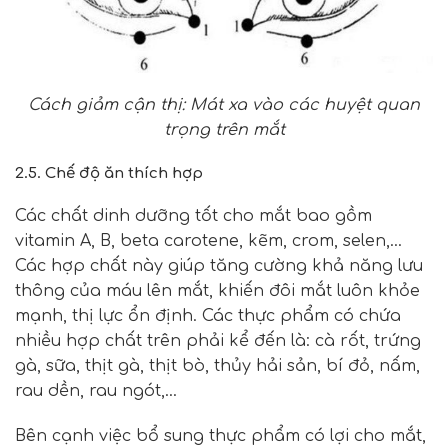
Cách giảm cận thị: Mát xa vào
các huyệt quan
trọng trên mắt
2.5. Chế độ ăn thích hợp
Các chất dinh dưỡng tốt cho mắt bao gồm
vitamin A, B, beta carotene, kẽm, crom, selen,…
Các hợp chất này giúp tăng cường khả năng lưu
thông của máu lên mắt, khiến đôi mắt luôn khỏe
mạnh, thị lực ổn định. Các thực phẩm có chứa
nhiều hợp chất trên phải kể đến là: cà rốt, trứng
gà, sữa, thịt gà, thịt bò, thủy hải sản, bí đỏ, nấm,
rau dền, rau ngót,…
Bên cạnh việc bổ sung thực phẩm có lợi cho mắt,