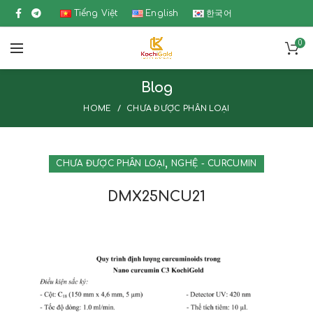
Tiếng Việt
English
한국어
0
Blog
HOME
CHƯA ĐƯỢC PHÂN LOẠI
,
CHƯA ĐƯỢC PHÂN LOẠI
NGHỆ - CURCUMIN
DMX25NCU21