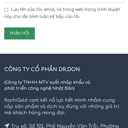
Lưu tên của tôi, email, và trang web trong trình duyệt
này cho lần bình luận kế tiếp của tôi.
CÔNG TY CỔ PHẦN DR.DON
(Công ty TNHH MTV xuất nhập khẩu và
phát triển công nghệ Nhật Bản)
KochiGold cam kết nỗ lực hết mình nhằm cung
cấp sản phẩm và dịch vụ đúng với những giá trị
mà khách hàng mong đợi.
Trụ sở: Số 102, Phố Nguyễn Văn Trỗi, Phường