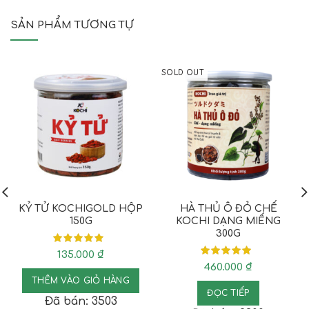
SẢN PHẨM TƯƠNG TỰ
SOLD OUT
KỶ TỬ KOCHIGOLD HỘP
HÀ THỦ Ô ĐỎ CHẾ
150G
KOCHI DẠNG MIẾNG
300G
135.000
₫
460.000
₫
THÊM VÀO GIỎ HÀNG
ĐỌC TIẾP
Đã bán: 3503