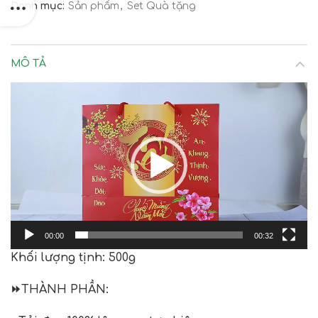
Danh mục:
Sản phẩm
,
Set Quà tặng
MÔ TẢ
Trình
chơi
Video
00:00
00:32
Khối lượng tịnh: 500g
⏩
THÀNH PHẦN: