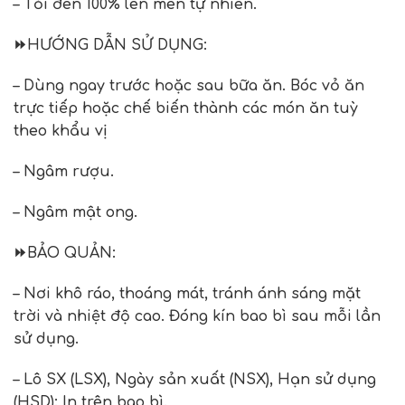
– Tỏi đen 100% lên men tự nhiên.
⏩
HƯỚNG DẪN SỬ DỤNG:
– Dùng ngay trước hoặc sau bữa ăn. Bóc vỏ ăn
trực tiếp hoặc chế biến thành các món ăn tuỳ
theo khẩu vị
– Ngâm rượu.
– Ngâm mật ong.
⏩
BẢO QUẢN:
– Nơi khô ráo, thoáng mát, tránh ánh sáng mặt
trời và nhiệt độ cao. Đóng kín bao bì sau mỗi lần
sử dụng.
– Lô SX (LSX), Ngày sản xuất (NSX), Hạn sử dụng
(HSD): In trên bao bì.