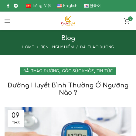
Tiếng Việt
English
한국어
0
Blog
HOME
BỆNH NGUY HIỂM
ĐÁI THÁO ĐƯỜNG
,
,
ĐÁI THÁO ĐƯỜNG
GÓC SỨC KHỎE
TIN TỨC
Đường Huyết Bình Thường Ở Ngưỡng
Nào ?
09
TH3