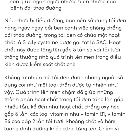
còn giúp ngăn ngừa những biến chứng của
bệnh đái tháo đường.
Nếu chưa bị tiểu đường, bạn nên sử dụng tỏi đen
hàng ngày ngay bởi bên cạnh việc phòng chống
đái tháo đường, trong tỏi đen có chứa một hoạt
chất là S-ally cysteine được gọi tắt là SAC. Hoạt
chất này được tăng lên gấp 5 lần so với tỏi tươi
thông thường nhờ quá trình lên men trong điều
kiện được kiểm soát chặt chẽ.
Không tự nhiên mà tỏi đen được những người sử
dụng coi như một loại thần dược tự nhiên như
vậy. Quá trình lên men chậm đã giúp những
thành phần hoạt chất trong tỏi đen tăng lên gấp
nhiều lần, kể đến như hoạt chất chống oxy hóa
gấp 5 lần, các loại vitamin như vitamin B1, vitamin
B6 cao gấp 2 lần tỏi tươi, khoáng chất và hàm
lượng dinh dưỡng khác cũng tăng lên. Chính vì