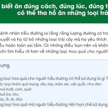
ệnh nhân tiểu đường lo lắng rằng lượng đường có tron
uyết và họ từ bỏ những loại trái cây mà họ yêu thích
iều hoàn toàn sai lầm. Có những điều bạn nên và khôn
chi tìm hiểu rõ hơn về những loại
hoa quả cho người
Dung
g loại hoa quả cho người tiểu đường có thể sử dụng là gì 
 Các loại nhóm quả mọng: dâu tây, mâm xôi, việt quất, nho đen
 Quả bưởi, cam, quýt
Quả bơ, oliu
Táo, ổi, lê, đào
ng loại hoa quả mà người tiểu đường nên hạn chế sử dụng