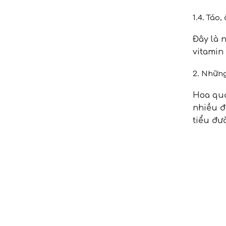
1.4. Táo, 
Đây là 
vitamin 
2. Những
Hoa quả
nhiều đ
tiểu đư