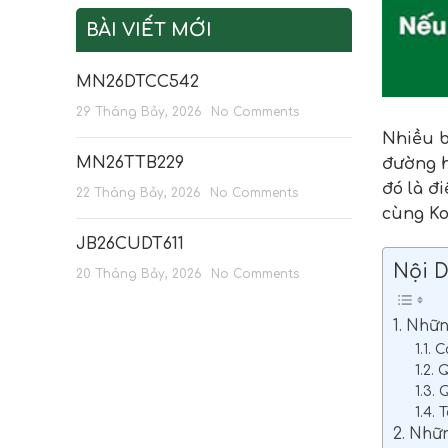
BÀI VIẾT MỚI
MN26DTCC542
29 Tháng Bảy, 2026
No Comments
Nhiều b
MN26TTB229
đường h
đó là đ
22 Tháng Bảy, 2026
No Comments
cùng Ko
JB26CUDT611
Nội 
20 Tháng Bảy, 2026
No Comments
1. Nhữn
1.1.
1.2.
1.3. 
1.4. 
2. Nhữ