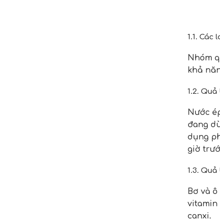
1.1. Các
Nhóm qu
khả năn
1.2. Quả
Nước ép
đang dù
dụng ph
giờ trư
1.3. Quả 
Bơ và ô
vitamin 
canxi.