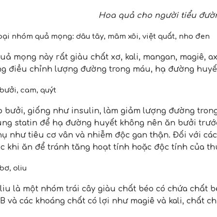
Hoa quả cho người tiểu đườ
 loại nhóm quả mọng: dâu tây, mâm xôi, việt quất, nho đen
ả mọng này rất giàu chất xơ, kali, mangan, magiê, axit
g điều chỉnh lượng đường trong máu, hạ đường huyết
 bưởi, cam, quýt
 bưởi, giống như insulin, làm giảm lượng đường tron
ng statin để hạ đường huyết không nên ăn bưởi trước 
ụ như tiêu cơ vân và nhiễm độc gan thận. Đối với các
ớc khi ăn để tránh tăng hoạt tính hoặc độc tính của th
bơ, oliu
 liu là một nhóm trái cây giàu chất béo có chứa chất b
B và các khoáng chất có lợi như magiê và kali, chất ch