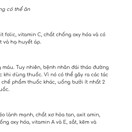
ng có thể ăn
 folic, vitamin C, chất chống oxy hóa và có
 và hạ huyết áp.
g máu. Tuy nhiên, bệnh nhân đái tháo đường
khi dùng thuốc. Vì nó có thể gây ra các tác
 chế phẩm thuốc khác, uống bưởi ít nhất 2
uốc.
éo lành mạnh, chất xơ hòa tan, axit amin,
ống oxy hóa, vitamin A và E, sắt, kẽm và