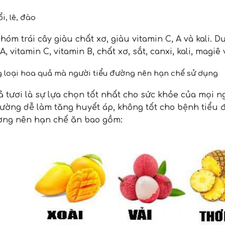
ổi, lê, đào
nhóm trái cây giàu chất xơ, giàu vitamin C, A và kali.
A, vitamin C, vitamin B, chất xơ, sắt, canxi, kali, magiê
 loại hoa quả mà người tiểu đường nên hạn chế sử dụng
 tươi là sự lựa chọn tốt nhất cho sức khỏe của mọi ng
ường dễ làm tăng huyết áp, không tốt cho bệnh tiểu 
ờng nên hạn chế ăn bao gồm: