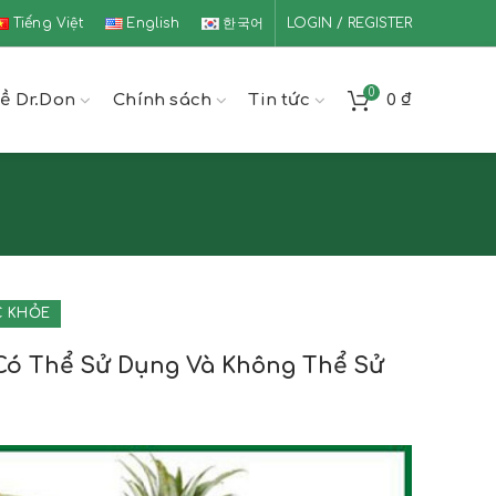
Tiếng Việt
English
한국어
LOGIN / REGISTER
0
ề Dr.Don
Chính sách
Tin tức
0
₫
C KHỎE
Có Thể Sử Dụng Và Không Thể Sử