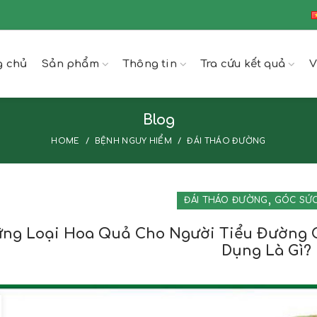
g chủ
Sản phẩm
Thông tin
Tra cứu kết quả
V
Blog
HOME
BỆNH NGUY HIỂM
ĐÁI THÁO ĐƯỜNG
,
ĐÁI THÁO ĐƯỜNG
GÓC SỨ
ng Loại Hoa Quả Cho Người Tiểu Đường 
Dụng Là Gì?