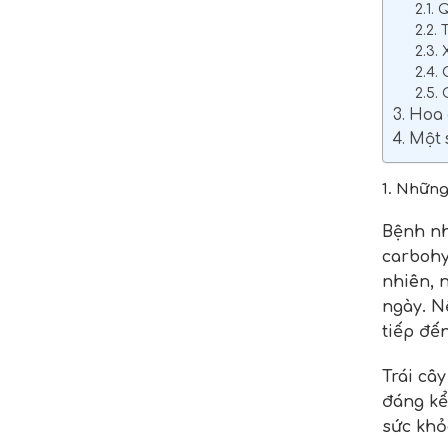
2.1.
2.2.
2.3.
2.4.
2.5.
3. Hoa
4. Một
1. Những
Bệnh nh
carbohy
nhiên, 
ngày. N
tiếp đế
Trái câ
đáng kể
sức khỏ