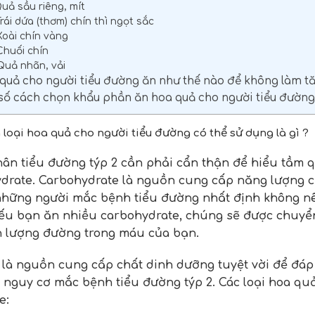
 Quả sầu riêng, mít
 Trái dứa (thơm) chín thì ngọt sắc
 Xoài chín vàng
 Chuối chín
 Quả nhãn, vải
 quả cho người tiểu đường ăn như thế nào để không làm t
 số cách chọn khẩu phần ăn hoa quả cho người tiểu đường
 loại hoa quả cho người tiểu đường có thể sử dụng là gì ?
ân tiểu đường týp 2 cần phải cẩn thận để hiểu tầm q
drate. Carbohydrate là nguồn cung cấp năng lượng ch
những người mắc bệnh tiểu đường nhất định không n
ếu bạn ăn nhiều carbohydrate, chúng sẽ được chuyể
n lượng đường trong máu của bạn.
y là nguồn cung cấp chất dinh dưỡng tuyệt vời để đá
 nguy cơ mắc bệnh tiểu đường týp 2. Các loại hoa quả
e: