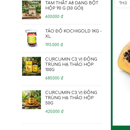
TAM THẤT A8 DẠNG BỘT
TH3
HỘP 90 G (30 GÓI)
600.000
₫
TÁO ĐỎ KOCHIGOLD 1KG -
XL
195.000
₫
CURCUMIN C3 VỊ ĐÔNG
TRÙNG HẠ THẢO HỘP
100G
680.000
₫
CURCUMIN C3 VỊ ĐÔNG
TRÙNG HẠ THẢO HỘP
50G
420.000
₫