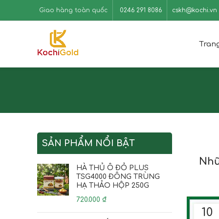
Giao hàng toàn quốc
0246 291 8086
cskh@kochi.vn
Tran
SẢN PHẨM NỔI BẬT
Nhữ
HÀ THỦ Ô ĐỎ PLUS
TSG4000 ĐÔNG TRÙNG
HẠ THẢO HỘP 250G
720.000
₫
10