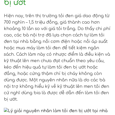
bị ướt
Hiện nay, trên thị trường tỏi đen giá dao động từ
700 nghìn – 1,5 triệu đồng, giá thành cao hơn
khoảng 10 lần so với giá tỏi trắng. Do thấy chi phí
cao, các bà nội trợ đã lựa chọn cách tự làm tỏi
đen tại nhà bằng nồi cơm điện hoặc nồi áp suất
hoặc mua máy làm tỏi đen để tiết kiệm ngân
sách. Cách làm này có nhược điểm là điều kiện và
kỹ thuật lên men chưa đạt chuẩn theo yêu cầu,
kéo đến hiệu quả tự làm tỏi đen bị ướt hoặc
đắng, hoặc cứng thậm chí bị cháy không còn
dùng được. Một nguyên nhân nữa là do các bà
nội trợ không hiểu kỹ về kỹ thuật lên men tỏi đen
cứ nghĩ dùng bia là được dễ dẫn đến làm tỏi đen
bị ướt.