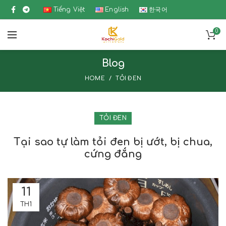
Tiếng Việt
English
한국어
0
Blog
HOME
TỎI ĐEN
TỎI ĐEN
Tại sao tự làm tỏi đen bị ướt, bị chua,
cứng đắng
11
TH1