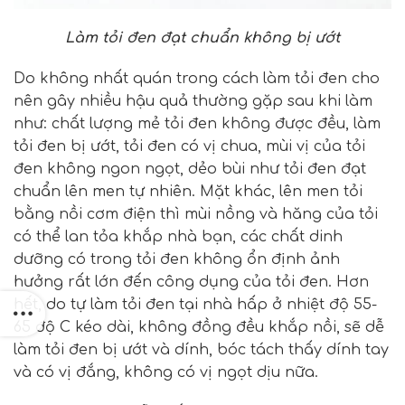
Làm tỏi đen đạt chuẩn không bị ướt
Do không nhất quán trong cách làm tỏi đen cho
nên gây nhiều hậu quả thường gặp sau khi làm
như: chất lượng mẻ tỏi đen không được đều, làm
tỏi đen bị ướt, tỏi đen có vị chua, mùi vị của tỏi
đen không ngon ngọt, dẻo bùi như tỏi đen đạt
chuẩn lên men tự nhiên. Mặt khác, lên men tỏi
bằng nồi cơm điện thì mùi nồng và hăng của tỏi
có thể lan tỏa khắp nhà bạn, các chất dinh
dưỡng có trong tỏi đen không ổn định ảnh
hưởng rất lớn đến công dụng của tỏi đen. Hơn
hết, do tự làm tỏi đen tại nhà hấp ở nhiệt độ 55-
65 độ C kéo dài, không đồng đều khắp nồi, sẽ dễ
làm tỏi đen bị ướt và dính, bóc tách thấy dính tay
và có vị đắng, không có vị ngọt dịu nữa.