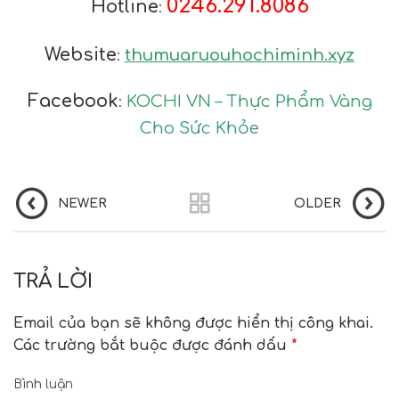
0246.291.8086
Hotline
:
Website
thumuaruouhochiminh.xyz
:
Facebook
KOCHI VN – Thực Phẩm Vàng
:
Cho Sức Khỏe
NEWER
OLDER
TRẢ LỜI
Email của bạn sẽ không được hiển thị công khai.
Các trường bắt buộc được đánh dấu
*
Bình luận