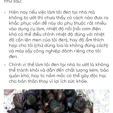
như sau:
Hiện nay nếu việc làm tỏi đen tại nhà mà
không bị ướt thì chưa thấy có cách nào đưa ra
khắc phục vấn đề này do phụ thuộc rất nhiều
vào dụng cụ làm, nhiệt độ nồi (nồi cơm điện
khó có thể điều chỉnh nhiệt độ đúng với nhiệt
độ cần lên men của tỏi đen), hay độ ẩm thích
hợp cho tỏi (chứ dùng bia là không đúng cách)
và máy sấy công nghiệp dành riêng cho tỏi
đen.
Chính vì thế làm tỏi đen tại nhà bị ướt là không
thể tránh khỏi và dẫn đến chất lượng kém, bảo
quản khó, hay bị nấm mốc có thể gây độc hại
cho bản thân thay vì lợi ích sức khỏe.