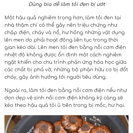
Dùng bia dễ làm tỏi đen bị ướt
Một hậu quả nghiêm trọng hơn, làm tỏi đen tại
nhà thậm chí có thể gây nên triệu chứng như
chập điện, cháy và nổ, hư hỏng những vật dụng
lên men do phải hoạt động liên tục trong thời
gian kéo dài. Lên men tỏi đen bằng nồi cơm điện
nhiệt độ không được ổn định một cách nghiêm
ngặt khiến cho chu trình phản ứng hóa học giữa
các chất bị phá vỡ, những bộ phận hữu cơ bị đốt
cháy, gây ảnh hưởng tới người tiêu dùng.
Ngoài ra, làm tỏi đen bằng nồi cơm điện nếu như
dọn dẹp vệ sinh nồi cơm điện không kỹ càng sẽ
kéo theo hậu quả tỏi ủ bên trong bị mốc, hư hại.