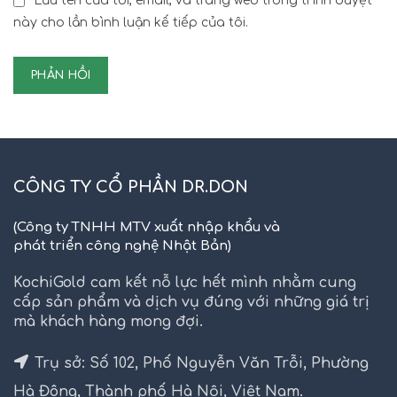
Lưu tên của tôi, email, và trang web trong trình duyệt
này cho lần bình luận kế tiếp của tôi.
CÔNG TY CỔ PHẦN DR.DON
(Công ty TNHH MTV xuất nhập khẩu và
phát triển công nghệ Nhật Bản)
KochiGold cam kết nỗ lực hết mình nhằm cung
cấp sản phẩm và dịch vụ đúng với những giá trị
mà khách hàng mong đợi.
Trụ sở: Số 102, Phố Nguyễn Văn Trỗi, Phường
Hà Đông, Thành phố Hà Nội, Việt Nam.