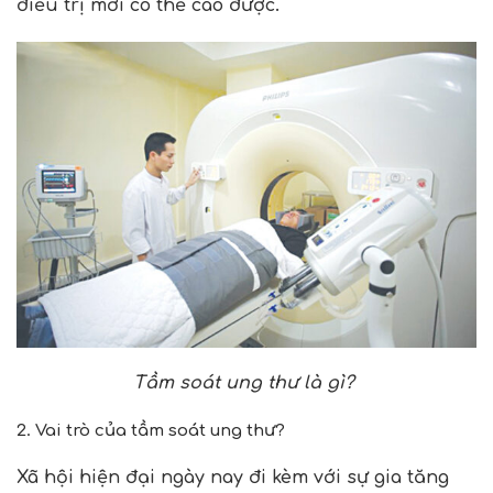
điều trị mới có thể cao được.
Tầm soát ung thư là gì?
2.
Vai trò của t
ầm
soát ung thư
?
Xã hội hiện đại ngày nay đi kèm với sự gia tăng