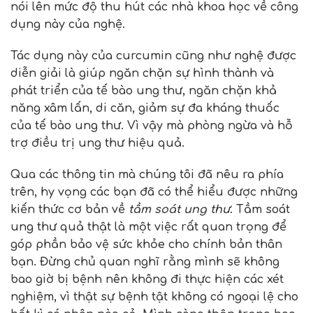
nói lên mức độ thu hút các nhà khoa học về công
dụng này của nghệ.
Tác dụng này của curcumin cũng như nghệ được
diễn giải là giúp ngăn chặn sự hình thành và
phát triển của tế bào ung thư, ngăn chặn khả
năng xâm lấn, di căn, giảm sự đa kháng thuốc
của tế bào ung thư. Vì vậy mà phòng ngừa và hỗ
trợ điều trị ung thư hiệu quả.
Qua các thông tin mà chúng tôi đã nêu ra phía
trên, hy vọng các bạn đã có thể hiểu được những
kiến thức cơ bản về
tầm soát ung thư
. Tầm soát
ung thư quả thật là một việc rất quan trọng để
góp phần bảo vệ sức khỏe cho chính bản thân
bạn. Đừng chủ quan nghĩ rằng mình sẽ không
bao giờ bị bệnh nên không đi thực hiện các xét
nghiệm, vì thật sự bệnh tật không có ngoại lệ cho