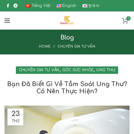
Tiếng Việt
English
한국어
0
Blog
HOME
CHUYÊN GIA TƯ VẤN
,
,
CHUYÊN GIA TƯ VẤN
GÓC SỨC KHỎE
UNG THƯ
Bạn Đã Biết Gì Về Tầm Soát Ung Thư?
Có Nên Thực Hiện?
23
TH3