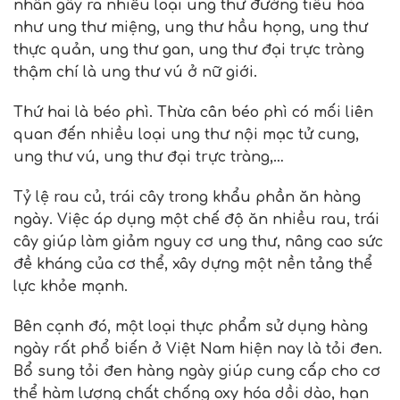
nhân gây ra nhiều loại ung thư đường tiêu hóa
như ung thư miệng, ung thư hầu họng, ung thư
thực quản, ung thư gan, ung thư đại trực tràng
thậm chí là ung thư vú ở nữ giới.
Thứ hai là béo phì. Thừa cân béo phì có mối liên
quan đến nhiều loại ung thư nội mạc tử cung,
ung thư vú, ung thư đại trực tràng,…
Tỷ lệ rau củ, trái cây trong khẩu phần ăn hàng
ngày. Việc áp dụng một chế độ ăn nhiều rau, trái
cây giúp làm giảm nguy cơ ung thư, nâng cao sức
đề kháng của cơ thể, xây dựng một nền tảng thể
lực khỏe mạnh.
Bên cạnh đó, một loại thực phẩm sử dụng hàng
ngày rất phổ biến ở Việt Nam hiện nay là tỏi đen.
Bổ sung tỏi đen hàng ngày giúp cung cấp cho cơ
thể hàm lượng chất chống oxy hóa dồi dào, hạn