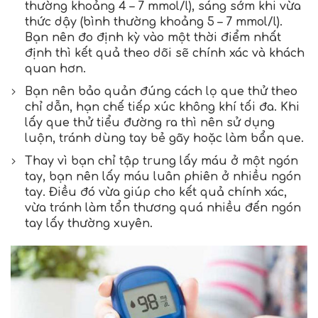
thường khoảng 4 – 7 mmol/l), sáng sớm khi vừa
thức dậy (bình thường khoảng 5 – 7 mmol/l).
Bạn nên đo định kỳ vào một thời điểm nhất
định thì kết quả theo dõi sẽ chính xác và khách
quan hơn.
Bạn nên bảo quản đúng cách lọ que thử theo
chỉ dẫn, hạn chế tiếp xúc không khí tối đa. Khi
lấy que thử tiểu đường ra thì nên sử dụng
luộn, tránh dùng tay bẻ gãy hoặc làm bẩn que.
Thay vì bạn chỉ tập trung lấy máu ở một ngón
tay, bạn nên lấy máu luân phiên ở nhiều ngón
tay. Điều đó vừa giúp cho kết quả chính xác,
vừa tránh làm tổn thương quá nhiều đến ngón
tay lấy thường xuyên.