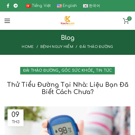
Tiếng Việt
English
한국어
0
Blog
HOME
BỆNH NGUY HIỂM
ĐÁI THÁO ĐƯỜNG
,
,
ĐÁI THÁO ĐƯỜNG
GÓC SỨC KHỎE
TIN TỨC
Thử Tiểu Đường Tại Nhà: Liệu Bạn Đã
Biết Cách Chưa?
09
TH3