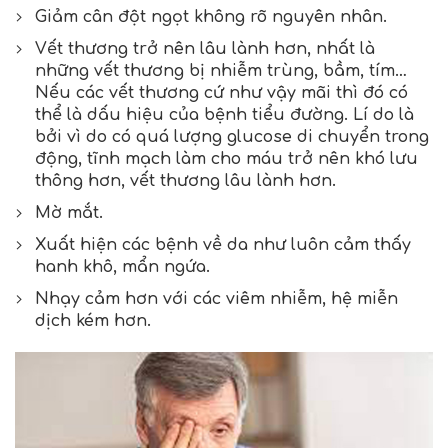
Giảm cân đột ngọt không rõ nguyên nhân.
Vết thương trở nên lâu lành hơn, nhất là
những vết thương bị nhiễm trùng, bầm, tím…
Nếu các vết thương cứ như vậy mãi thì đó có
thể là dấu hiệu của bệnh tiểu đường. Lí do là
bởi vì do có quá lượng glucose di chuyển trong
động, tĩnh mạch làm cho máu trở nên khó lưu
thông hơn, vết thương lâu lành hơn.
Mờ mắt.
Xuất hiện các bệnh về da như luôn cảm thấy
hanh khô, mẩn ngứa.
Nhạy cảm hơn với các viêm nhiễm, hệ miễn
dịch kém hơn.