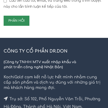
Lưu tên của tôi, email, và trang web trong trình duyệt
này cho lần bình luận kế tiếp của tôi.
CÔNG TY CỔ PHẦN DR.DON
(Công ty TNHH MTV xuất nhập khẩu và
phát triển công nghệ Nhật Bản)
KochiGold cam kết nỗ lực hết mình nhằm cung
cấp sản phẩm và dịch vụ đúng với những giá trị
mà khách hàng mong đợi.
Trụ sở: Số 102, Phố Nguyễn Văn Trỗi, Phường
Hà Đông, Thành phố Hà Nội, Việt Nam.