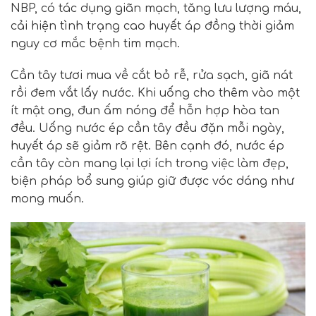
NBP, có tác dụng giãn mạch, tăng lưu lượng máu,
cải hiện tình trạng cao huyết áp đồng thời giảm
nguy cơ mắc bệnh tim mạch
.
Cần tây tươi mua về cắt bỏ rễ, rửa sạch, giã nát
rồi đem vắt lấy nước. Khi uống cho thêm vào một
ít mật ong, đun ấm nóng để hỗn hợp hòa tan
đều. Uống nước ép cần tây đều đặn mỗi ngày,
huyết áp sẽ giảm rõ rệt. Bên cạnh đó, nước ép
cần tây còn mang lại lợi ích trong việc làm đẹp,
biện pháp bổ sung giúp giữ được vóc dáng như
mong muốn.