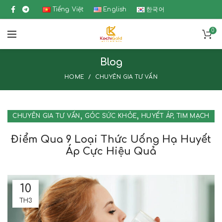
Tiếng Việt
English
한국어
0
Blog
HOME
CHUYÊN GIA TƯ VẤN
,
,
CHUYÊN GIA TƯ VẤN
GÓC SỨC KHỎE
HUYẾT ÁP, TIM MẠCH
,
TIN TỨC
Điểm Qua 9 Loại Thức Uống Hạ Huyết
Áp Cực Hiệu Quả
10
TH3