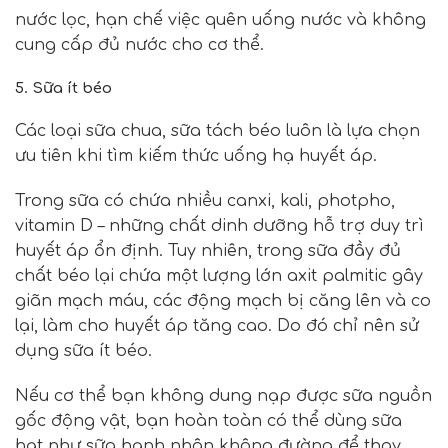
nước lọc, hạn chế việc quên uống nước và không
cung cấp đủ nước cho cơ thể.
5. Sữa ít béo
Các loại sữa chua, sữa tách béo luôn là lựa chọn
ưu tiên khi tìm kiếm thức uống hạ huyết áp.
Trong sữa có chứa nhiều canxi, kali, photpho,
vitamin D – những chất dinh dưỡng hỗ trợ duy trì
huyết áp ổn định. Tuy nhiên, trong sữa đầy đủ
chất béo lại chứa một lượng lớn
axit palmitic
gây
giãn mạch máu, các động mạch bị căng lên và co
lại, làm cho huyết áp tăng cao. Do đó chỉ nên sử
dụng sữa ít béo.
Nếu cơ thể bạn không dung nạp được sữa nguồn
gốc động vật, bạn hoàn toàn có thể dùng sữa
hạt như sữa hạnh nhân không đường để thay