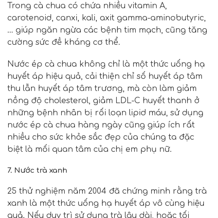
Trong cà chua có
chứa nhiều vitamin A,
carotenoid, canxi, kali, axit gamma-aminobutyric,
… giúp ngăn ngừa các bệnh tim mạch
, cũng tăng
cường sức đề kháng cơ thể.
Nước ép cà chua không chỉ là một thức uống hạ
huyết áp hiệu quả,
cải thiện chỉ số huyết áp tâm
thu lẫn huyết áp tâm trương,
mà còn làm giảm
nồng độ cholesterol,
giảm LDL-C huyết thanh ở
những bệnh nhân bị rối loạn lipid máu, sử dụng
nước ép cà chua hàng ngày cũng giúp ích rất
nhiều cho sức khỏe sắc đẹp của chúng ta đặc
biệt là mối quan tâm của chị em phụ nữ.
7. Nước trà xanh
25 thử nghiệm năm 2004 đã chứng minh rằng trà
xanh là một thức uống hạ huyết áp vô cùng hiệu
quả. Nếu duy trì sử dụng trà lâu dài, hoặc tối