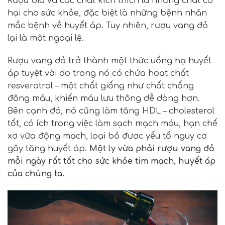
Rượu bia và các
chất kích thích
là những chất có
hại cho sức khỏe, đặc biệt là những bệnh nhân
mắc bệnh về huyết áp. Tuy nhiên, rượu vang đỏ
lại là một ngoại lệ.
Rượu vang đỏ trở thành một thức uống hạ huyết
áp tuyệt vời do trong nó có chứa hoạt chất
resveratrol
– một chất giống như chất chống
đông máu, khiến máu lưu thông dễ dàng hơn.
Bên cạnh đó, nó cũng làm tăng
HDL – cholesterol
tốt, có ích trong việc làm sạch mạch máu, hạn chế
xơ vữa động mạch, loại bỏ được yếu tố nguy cơ
gây tăng huyết áp.
Một ly vừa phải rượu vang đỏ
mỗi ngày rất tốt cho sức khỏe tim mạch, huyết áp
của chúng ta.