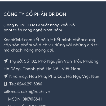
CÔNG TY CỔ PHẦN DR.DON
(Công ty TNHH MTV xuất nhập khẩu và
phát triển công nghệ Nhật Bản)
KochiGold cam kết nỗ lực hết mình nhằm cung
cấp sản phẩm và dịch vụ đúng với những giá trị
mà khách hàng mong đợi.
Trụ sở: Số 102, Phố Nguyễn Văn Trỗi, Phường
Hà Đông, Thành phố Hà Nội, Việt Nam.
Nhà máy: Hòa Phú, Phú Cát, Hà Nội, Việt Nam
Tel: 0246.291.8086
Email: cskh@kochi.vn
MSDN: 0107015841