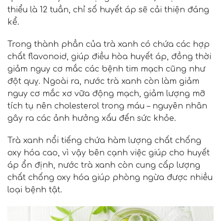
thiểu là 12 tuần, chỉ số huyết áp sẽ cải thiện đáng
kể.
Trong thành phần của trà xanh có chứa các hợp
chất flavonoid, giúp điều hòa huyết áp, đồng thời
giảm nguy cơ mắc các bệnh tim mạch cũng như
đột quỵ. Ngoài ra, nước trà xanh còn làm giảm
nguy cơ mắc xơ vữa động mạch, giảm lượng mỡ
tích tụ nên cholesterol trong máu – nguyên nhân
gây ra các ảnh hưởng xấu đến sức khỏe.
Trà xanh nổi tiếng chứa hàm lượng chất chống
oxy hóa cao, vì vậy bên cạnh việc giúp cho huyết
áp ổn định, nước trà xanh còn cung cấp lượng
chất chống oxy hóa giúp phòng ngừa được nhiều
loại bệnh tật.