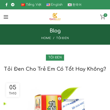
Tiếng Việt
English
한국어
0
Blog
HOME
TỎI ĐEN
TỎI ĐEN
Tỏi Đen Cho Trẻ Em Có Tốt Hay Không?
05
TH10