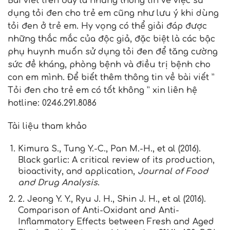
Bài viết trên đây là những thông tin về việc sử
dụng
tỏi đen cho trẻ em
cũng như lưu ý khi dùng
tỏi đen ở trẻ em. Hy vọng có thể giải đáp được
những thắc mắc của độc giả, đặc biệt là các bậc
phụ huynh muốn sử dụng tỏi đen để tăng cường
sức đề kháng, phòng bệnh và điều trị bệnh cho
con em mình. Để biết thêm thông tin về bài viết ”
Tỏi đen cho trẻ em có tốt không ” xin liên hệ
hotline: 0246.291.8086
Tài liệu tham khảo
Kimura S., Tung Y.-C., Pan M.-H., et al (2016).
Black garlic: A critical review of its production,
bioactivity, and application,
Journal of Food
and Drug Analysis
.
2. Jeong Y. Y., Ryu J. H., Shin J. H., et al (2016).
Comparison of Anti-Oxidant and Anti-
Inflammatory Effects between Fresh and Aged