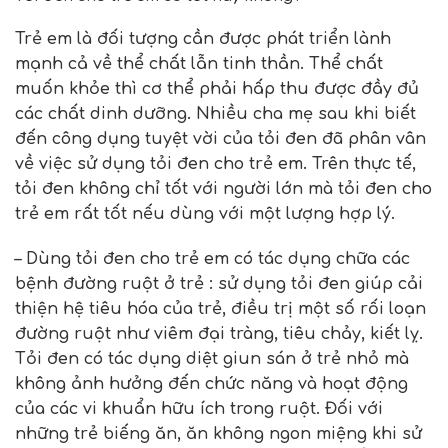
Trẻ em là đối tượng cần được phát triển lành
mạnh cả về thể chất lẫn tinh thần. Thể chất
muốn khỏe thì cơ thể phải hấp thu được đầy đủ
các chất dinh dưỡng. Nhiều cha mẹ sau khi biết
đến công dụng tuyệt vời của tỏi đen đã phân vân
về việc sử dụng
tỏi đen cho trẻ em
. Trên thực tế,
tỏi đen không chỉ tốt với người lớn mà tỏi đen cho
trẻ em rất tốt nếu dùng với một lượng hợp lý.
– Dùng tỏi đen cho trẻ em có tác dụng chữa các
bệnh đường ruột ở trẻ : sử dụng tỏi đen giúp cải
thiện hệ tiêu hóa của trẻ, điều trị một số rối loạn
đường ruột như viêm đại tràng, tiêu chảy, kiết lỵ.
Tỏi đen có tác dụng diệt giun sán ở trẻ nhỏ mà
không ảnh hưởng đến chức năng và hoạt động
của các vi khuẩn hữu ích trong ruột. Đối với
những trẻ biếng ăn, ăn không ngon miệng khi sử