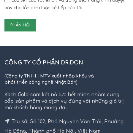
Lưu tên của tôi, email, và trang web trong trình duyệt
này cho lần bình luận kế tiếp của tôi.
CÔNG TY CỔ PHẦN DR.DON
(Công ty TNHH MTV xuất nhập khẩu và
phát triển công nghệ Nhật Bản)
KochiGold cam kết nỗ lực hết mình nhằm cung
cấp sản phẩm và dịch vụ đúng với những giá trị
mà khách hàng mong đợi.
Trụ sở: Số 102, Phố Nguyễn Văn Trỗi, Phường
Hà Đông, Thành phố Hà Nội, Việt Nam.