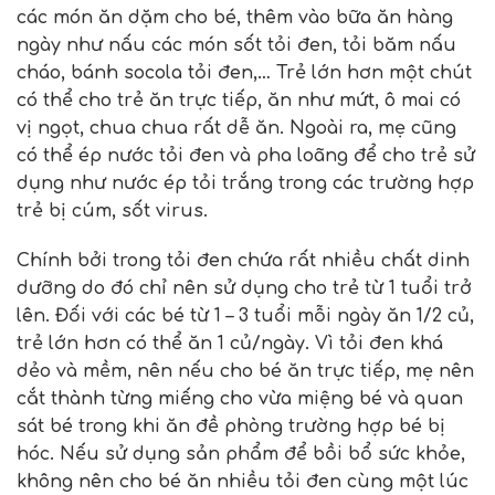
các món ăn dặm cho bé, thêm vào bữa ăn hàng
ngày như nấu các món sốt tỏi đen, tỏi băm nấu
cháo, bánh socola tỏi đen,… Trẻ lớn hơn một chút
có thể cho trẻ ăn trực tiếp, ăn như mứt, ô mai có
vị ngọt, chua chua rất dễ ăn. Ngoài ra, mẹ cũng
có thể ép nước tỏi đen và pha loãng để cho trẻ sử
dụng như nước ép tỏi trắng trong các trường hợp
trẻ bị cúm, sốt virus.
Chính bởi trong tỏi đen chứa rất nhiều chất dinh
dưỡng do đó chỉ nên sử dụng cho trẻ từ 1 tuổi trở
lên. Đối với các bé từ 1 – 3 tuổi mỗi ngày ăn 1/2 củ,
trẻ lớn hơn có thể ăn 1 củ/ngày. Vì tỏi đen khá
dẻo và mềm, nên nếu cho bé ăn trực tiếp, mẹ nên
cắt thành từng miếng cho vừa miệng bé và quan
sát bé trong khi ăn đề phòng trường hợp bé bị
hóc. Nếu sử dụng sản phẩm để bồi bổ sức khỏe,
không nên cho bé ăn nhiều tỏi đen cùng một lúc