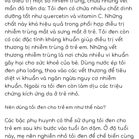
và điều trị một số nhiễm trùng, chữa những vết
mẩn đỏ trên da: Tỏi đen có chứa nhiều chất dinh
dưỡng tốt như quercetin và vitamin C. Những
chất này khá hiệu quả trong phối hợp điều trị
nhiễm trùng mắt và sưng mắt ở trẻ. Tỏi đen còn
có các đặc tính kháng khuẩn giúp điều trị vết
thương bị nhiễm trùng ở trẻ em. Những vết
thương nhiễm trùng là nơi chứa nhiều vi khuẩn
gây hại cho sức khoẻ của bé. Dùng nước ép tỏi
đen pha loãng, thoa vào các vết thương để tiêu
diệt vi khuẩn và ngăn ngừa nguy cơ nhiễm
khuẩn. Ngoài ra tỏi đen còn làm dịu các triệu
chứng kích ứng da ở trẻ nhỏ.
Nên dùng tỏi đen cho trẻ em như thế nào?
Các bậc phụ huynh có thể sử dụng
tỏi đen cho
trẻ em
sau khi bước vào tuổi ăn dặm. Ở độ tuổi
này, mẹ nên nghiền nhỏ tỏi đen để chế biến cùng