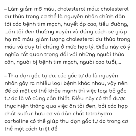
– Làm giảm mỡ máu, cholesterol máu: cholesterol
dư thừa trong cơ thể là nguyên nhân chính dẫn
tới các bệnh tim mạch, huyết áp cao, tiểu đường,
…ăn tỏi đen thường xuyên và đúng cách sẽ giúp
hạ mỡ máu, giảm lượng cholesterol dư thừa trong
máu và duy trì chúng ở mức hợp lý. Điều này có ý
nghĩa rất quan trọng đối với những người thừa
cân, người bị bệnh tim mạch, người cao tuổi,…
– Thu dọn gốc tự do: các gốc tự do là nguyên
nhân gây ra nhiều loại bệnh khác nhau, vậy nên
để có một cơ thể khỏe mạnh thì việc loại bỏ gốc
tự do là vô cùng cần thiết. Điều này có thể được
thực hiện thông qua việc ăn tỏi đen, bởi các hợp
chất sulfur hữu cơ và dẫn chất tetrahydro
carboline có thể giúp thu dọn gốc tự do trong cơ
thể một cách triệt để.