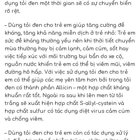
dụng tỏi đen một thời gian sẽ có sự chuyển biến
rõ rệt.
– Dùng tỏi đen cho trẻ em giúp tăng cường đề
kháng, tăng khả năng miễn dịch ở trẻ nhỏ: Trẻ em
sức đề kháng thường yếu nên khi thời tiết chuyển
mùa thường hay bị cảm lạnh, cảm cúm, sốt hay
việc tiếp xúc với môi trường bụi bẩn do xe cộ,
nguồn nước khiến trẻ em có thể bị viêm mũi, viêm
đường hô hấp. Với việc sử dụng
tỏi đen cho trẻ
em
có thể giúp các mẹ yên tâm hơn bởi trong tỏi
đen có thành phần Allicin – một hợp chất kháng
khuẩn rất tốt. Ngoài ra sau khi lên men từ tỏi
trắng sẽ xuất hiện hợp chất S-allyl-cystein và
hợp chất sulfur có tác dụng diệt virus cảm cúm
và chống viêm.
– Dùng tỏi đen cho trẻ em còn có tác dụng xử lý