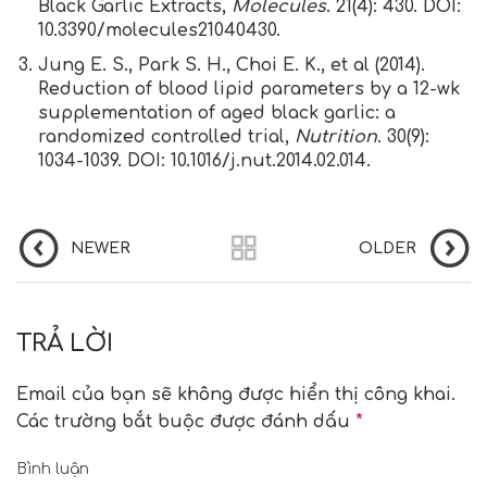
Black Garlic Extracts,
Molecules
. 21(4): 430. DOI:
10.3390/molecules21040430.
Jung E. S., Park S. H., Choi E. K., et al (2014).
Reduction of blood lipid parameters by a 12-wk
supplementation of aged black garlic: a
randomized controlled trial,
Nutrition
. 30(9):
1034-1039. DOI: 10.1016/j.nut.2014.02.014.
NEWER
OLDER
TRẢ LỜI
Email của bạn sẽ không được hiển thị công khai.
Các trường bắt buộc được đánh dấu
*
Bình luận