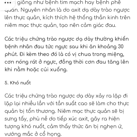
hiện giống như bệnh tim mạch hay bệnh phế
quản. Nguyên nhân là do axit dạ dày trào ngược
lên thực quản, kích thích hệ thống thần kinh trên
niêm mạc thực quản, tạo nên cảm giác đau.
Các triệu chứng trào ngược dạ dày thường khiến
bệnh nhân đau tức ngực sau khi ăn khoảng 30
phút. Đi kèm theo đó là có vị chua trong miệng,
cơn nóng rát ở ngực, đồng thời cơn đau tăng lên
khi nằm hoặc cúi xuống.
5. Khó nuốt
Các triệu chứng trào ngược dạ dày xảy ra lặp đi
lặp lại nhiều lần với tần suất cao sẽ làm cho thực
quản bị tổn thương. Niêm mạc thực quản sẽ bị
sưng tấy, phù nề do tiếp xúc axit, gây ra hiện
tượng khó nuốt, cảm thấy thức ăn bị nghẹn ứ,
vướng mắc ở cổ họng.