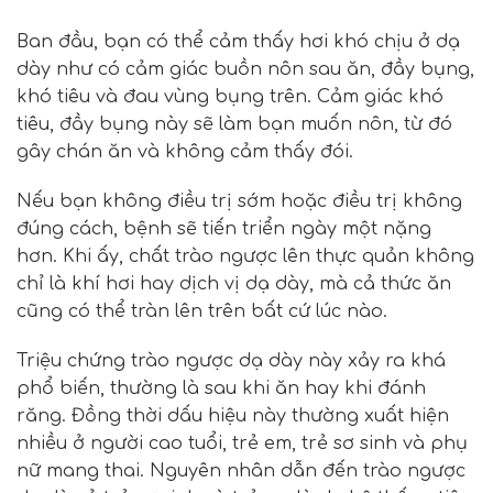
Ban đầu, bạn có thể cảm thấy hơi khó chịu ở dạ
dày như có cảm giác buồn nôn sau ăn, đầy bụng,
khó tiêu và đau vùng bụng trên. Cảm giác khó
tiêu, đầy bụng này sẽ làm bạn muốn nôn, từ đó
gây chán ăn và không cảm thấy đói.
Nếu bạn không điều trị sớm hoặc điều trị không
đúng cách, bệnh sẽ tiến triển ngày một nặng
hơn. Khi ấy, chất trào ngược lên thực quản không
chỉ là khí hơi hay dịch vị dạ dày, mà cả thức ăn
cũng có thể tràn lên trên bất cứ lúc nào.
Triệu chứng trào ngược dạ dày này xảy ra khá
phổ biến, thường là sau khi ăn hay khi đánh
răng. Đồng thời dấu hiệu này thường xuất hiện
nhiều ở người cao tuổi, trẻ em, trẻ sơ sinh và phụ
nữ mang thai. Nguyên nhân dẫn đến trào ngược