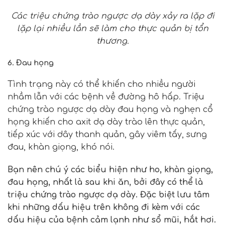
Các triệu chứng trào ngược dạ dày xảy ra lặp đi
lặp lại nhiều lần sẽ làm cho thực quản bị tổn
thương.
6. Đau họng
Tình trạng này có thể khiến cho nhiều người
nhầm lẫn với các bệnh về đường hô hấp. Triệu
chứng trào ngược dạ dày đau họng và nghẹn cổ
họng khiến cho axit dạ dày trào lên thực quản,
tiếp xúc với dây thanh quản, gây viêm tấy, sưng
đau, khàn giọng, khó nói.
Bạn nên chú ý các biểu hiện như ho, khàn giọng,
đau họng, nhất là sau khi ăn, bởi đây có thể là
triệu chứng trào ngược dạ dày. Đặc biệt lưu tâm
khi những dấu hiệu trên không đi kèm với các
dấu hiệu của bệnh cảm lạnh như sổ mũi, hắt hơi.