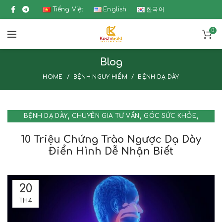
Tiếng Việt
English
한국어
0
Blog
HOME
BỆNH NGUY HIỂM
BỆNH DẠ DÀY
,
,
,
BỆNH DẠ DÀY
CHUYÊN GIA TƯ VẤN
GÓC SỨC KHỎE
TIN TỨC
10 Triệu Chứng Trào Ngược Dạ Dày
Điển Hình Dễ Nhận Biết
20
TH4