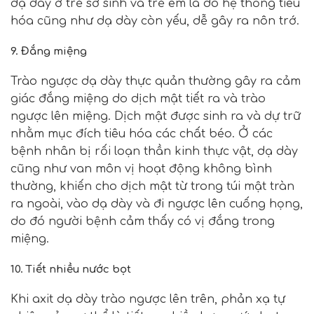
dạ dày ở trẻ sơ sinh và trẻ em là do hệ thống tiêu
hóa cũng như dạ dày còn yếu, dễ gây ra nôn trớ.
9. Đắng miệng
Trào ngược dạ dày thực quản thường gây ra cảm
giác đắng miệng do dịch mật tiết ra và trào
ngược lên miệng. Dịch mật được sinh ra và dự trữ
nhằm mục đích tiêu hóa các chất béo. Ở các
bệnh nhân bị rối loạn thần kinh thực vật, dạ dày
cũng như van môn vị hoạt động không bình
thường, khiến cho dịch mật từ trong túi mật tràn
ra ngoài, vào dạ dày và đi ngược lên cuống họng,
do đó người bệnh cảm thấy có vị đắng trong
miệng.
10. Tiết nhiều nước bọt
Khi axit dạ dày trào ngược lên trên, phản xạ tự