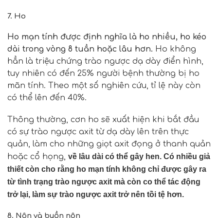
7. Ho
Ho mạn tính được định nghĩa là ho nhiều, ho kéo
dài trong vòng 8 tuần hoặc lâu hơn.
Ho không
hẳn là triệu chứng trào ngược dạ dày điển hình,
tuy nhiên có đến 25% người bệnh thường bị ho
mãn tính. Theo một số nghiên cứu, tỉ lệ này còn
có thể lên đến 40%.
Thông thường, cơn ho sẽ xuất hiện khi bắt đầu
có sự trào ngược axit từ dạ dày lên trên thực
quản, làm cho những giọt axit đọng ở thanh quản
hoặc cổ họng,
về lâu dài có thể gây hen.
Có nhiều giả
thiết còn cho rằng ho mạn tính không chỉ được gây ra
từ tình trạng trào ngược axit mà còn co thể tác động
trở lại, làm sự trào ngược axit trở nên tồi tệ hơn.
8. Nôn và buồn nôn