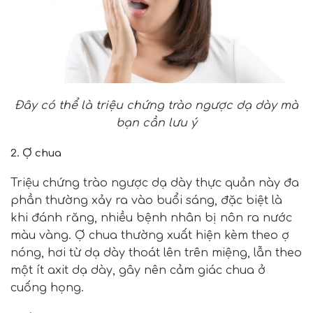
Đây có thể là triệu chứng trào ngược dạ dày mà
bạn cần lưu ý
2. Ợ chua
Triệu chứng trào ngược dạ dày thực quản này đa
phần thường xảy ra vào buổi sáng, đặc biệt là
khi đánh răng, nhiều bệnh nhân bị nôn ra nước
màu vàng. Ợ chua thường xuất hiện kèm theo ợ
nóng, hơi từ dạ dày thoát lên trên miệng, lẫn theo
một ít axit dạ dày, gây nên cảm giác chua ở
cuống họng.