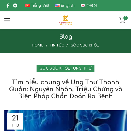
Tiếng Việt
English
한국어
0
Blog
HOME
TIN TỨC
GÓC SỨC KHỎE
,
GÓC SỨC KHỎE
UNG THƯ
Tìm hiểu chung về Ung Thư Thanh
Quản: Nguyên Nhân, Triệu Chứng và
Biện Pháp Chẩn Đoán Ra Bệnh
21
TH3