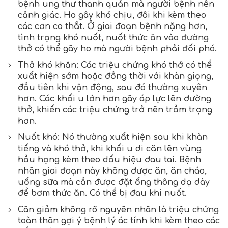
bệnh ung thư thanh quản mà người bệnh nên
cảnh giác. Ho gây khó chịu, đôi khi kèm theo
các cơn co thắt. Ở giai đoạn bệnh nặng hơn,
tình trạng khó nuốt, nuốt thức ăn vào đường
thở có thể gây ho mà người bệnh phải đối phó.
Thở khó khăn: Các triệu chứng khó thở có thể
xuất hiện sớm hoặc đồng thời với khàn giọng,
đầu tiên khi vận động, sau đó thường xuyên
hơn. Các khối u lớn hơn gây áp lực lên đường
thở, khiến các triệu chứng trở nên trầm trọng
hơn.
Nuốt khó: Nó thường xuất hiện sau khi khàn
tiếng và khó thở, khi khối u di căn lên vùng
hầu họng kèm theo dấu hiệu đau tai. Bệnh
nhân giai đoạn này không được ăn, ăn cháo,
uống sữa mà cần được đặt ống thông dạ dày
để bơm thức ăn. Có thể bị đau khi nuốt.
Cân giảm không rõ nguyên nhân là triệu chứng
toàn thân gợi ý bệnh lý ác tính khi kèm theo các