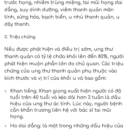
trước họng, nhiễm trùng miệng, tai mũi họng dai
dẳng, suy dinh dưỡng, viêm thanh quản mãn
tính, sừng hóa, bạch biến, u nhú thanh quản, u
dây thanh.
3. Triệu chứng
Nếu được phát hiện và điều trị sớm, ung thư
thanh quản có tỷ lệ chữa khỏi lên đến 80%, người
phát hiện muộn phần lớn do chủ quan. Các triệu
chứng của ung thư thanh quản phụ thuộc vào
kích thước và vị trí của khối u và bao gồm:
Khan tiếng: Khan giọng xuất hiện người có độ
tuổi trên 40 tuổi và kéo dài hơn 3 tuần là dấu
hiệu của ung thư ác tính. Lúc này, người bệnh
cần khẩn trương liên hệ với bác sĩ tai mũi
họng.
Ho dai dẳng: là một trong những dấu hiệu của