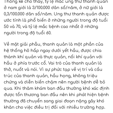
Thống kê cho thấy, tỷ lệ mắc ung thư thanh quản
ở nam giới là 3/100.000 dân số/năm, ở nữ giới là
0,3/100.000 dân số/năm. Ung thư thanh quản được
ước tính là phổ biến ở những người trong độ tuổi
50 và 70, và tỷ lệ mắc bệnh cao nhất ở những
người trong độ tuổi 60.
Về mặt giải phẫu, thanh quản là một phần của
hệ thống hô hấp ngay dưới yết hầu, được chia
thành khí quản và thực quản, nối khí quản với
hầu ở phía trước cổ. Vai trò của thanh quản là
thở, nuốt và nói. Vì sự phức tạp về vị trí và cấu
trúc của thanh quản, hầu họng, không triệu
chứng và diễn biến chậm nên người bệnh dễ bỏ
qua. Khi thăm khám ban đầu thường khó xác định
được tổn thương ban đầu nên khi phát hiện bệnh
thường đã chuyển sang giai đoạn nặng gây khó
khăn cho việc điều trị đối với nhiều trường hợp.