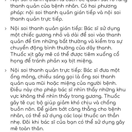
thanh quản của bệnh nhân. Có hai phương
pháp: nội soi thanh quản gián tiếp và nội soi
thanh quản trực tiếp.
Nội soi thanh quản gián tiếp: Bác sĩ sử dụng
một chiếc gương nhỏ và dài để soi vào thanh
quản để tìm những bất thường và kiểm tra sự
chuyển động bình thường của dây thanh.
Thuốc xịt gây mê có thể được tiêm xuống cổ
họng để tránh phản xạ bịt miệng.
Nội soi thanh quản trực tiếp: Bác sĩ đưa một
ống mỏng, chiếu sáng gọi là ống soi thanh
quản qua mũi hoặc miệng của người bệnh.
Điều này cho phép bác sĩ nhìn thấy những khu
vực không thể nhìn thấy trong gương. Thuốc
gây tê cục bộ giúp giảm khó chịu và chống
buồn nôn. Để giảm bớt căng thẳng cho bệnh
nhân, có thể sử dụng các loại thuốc an thần
nhẹ. Đôi khi bác sĩ của bạn có thể sử dụng gây
mê toàn thân.