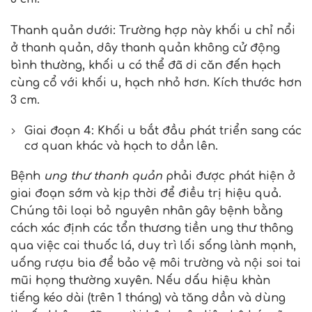
Thanh quản dưới: Trường hợp này khối u chỉ nổi
ở thanh quản, dây thanh quản không cử động
bình thường, khối u có thể đã di căn đến hạch
cùng cổ với khối u, hạch nhỏ hơn. Kích thước hơn
3 cm.
Giai đoạn 4: Khối u bắt đầu phát triển sang các
cơ quan khác và hạch to dần lên.
Bệnh
ung thư thanh quản
phải được phát hiện ở
giai đoạn sớm và kịp thời để điều trị hiệu quả.
Chúng tôi loại bỏ nguyên nhân gây bệnh bằng
cách xác định các tổn thương tiền ung thư thông
qua việc cai thuốc lá, duy trì lối sống lành mạnh,
uống rượu bia để bảo vệ môi trường và nội soi tai
mũi họng thường xuyên. Nếu dấu hiệu khàn
tiếng kéo dài (trên 1 tháng) và tăng dần và dùng