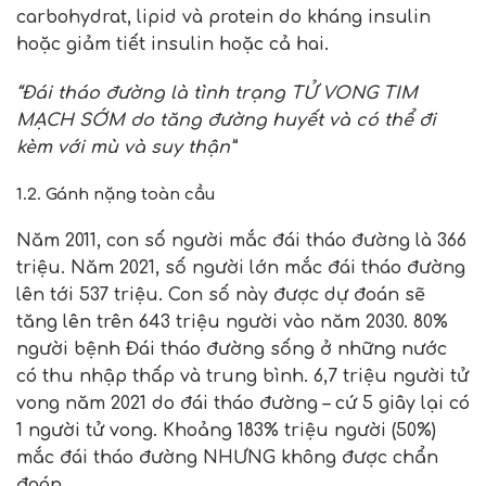
carbohydrat, lipid và protein do kháng insulin
hoặc giảm tiết insulin hoặc cả hai.
“Đái tháo đường là tình trạng TỬ
VONG TIM
M
Ạ
CH S
Ớ
M do t
ăng đường huyết và có thể đi
kèm với mù và suy thận”
1.2. Gánh nặng toàn cầu
Năm 2011, con số người mắc đái tháo đường là 366
triệu. Năm 2021, số người lớn mắc đái tháo đường
lên tới 537 triệu. Con số này được dự đoán sẽ
tăng lên trên 643 triệu người vào năm 2030. 80%
người bệnh Đái tháo đường sống ở những nước
có thu nhập thấp và trung bình. 6,7 triệu người tử
vong năm 2021 do đái tháo đường – cứ 5 giây lại có
1 người tử vong. Khoảng 183% triệu người (50%)
mắc đái tháo đường NHƯNG không được chẩn
đoán.