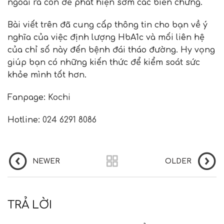
ngoài ra còn để phát hiện sớm các biến chứng.
Bài viết trên đã cung cấp thông tin cho bạn về ý
nghĩa của việc định lượng HbA1c và mối liên hệ
của chỉ số này đến bệnh đái tháo đường. Hy vọng
giúp bạn có những kiến thức để kiểm soát sức
khỏe mình tốt hơn.
Fanpage:
Kochi
Hotline:
024 6291 8086
NEWER
OLDER
TRẢ LỜI