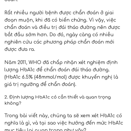
Rất nhiều người bệnh được chẩn đoán ở giai
đoạn muộn, khi đã có biến chứng. Vì vậy, việc
chẩn đoán và điều trị đái tháo đường nên được
bắt đầu sớm hơn. Do đó, ngày càng có nhiều
nghiên cứu các phương pháp chẩn đoán mới
được đưa ra.
Năm 2011, WHO đã chấp nhận xét nghiệm định
lượng HbA1c để chẩn đoán đái tháo đường.
(HbA1c 6.5% (48mmol/mol) được khuyến nghị là
giá trị ngưỡng để chẩn đoán).
2. Định lượng HbA1c có cần thiết và quan trọng
không?
Trong bài viết này, chúng ta sẽ xem xét HbA1c có
nghĩa là gì, và tại sao việc hướng đến mức HbA1c
mục tiêu lại quan trọng như vậy?