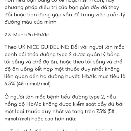
hơn nếu bạn đang có kế hoạch sinh con, hay
phương pháp điều trị của bạn gần đây đã thay
đổi hoặc bạn đang gặp vấn đề trong việc quản lý
đường máu của mình.
2.5. Mục tiêu HbA1c
Theo UK NICE GUIDELINE: Đối với người lớn mắc
bệnh đái tháo đường type 2 được quản lý bằng
lối sống và chế độ ăn, hoặc theo lối sống và chế
độ ăn uống kết hợp một thuốc duy nhất không
liên quan đến hạ đường huyết: HbA1c mục tiêu là
6.5% (48 mmol/mol).
Ở người lớn mắc bệnh tiểu đường type 2, nếu
nồng độ HbA1c không được kiểm soát đầy đủ bởi
một loại thuốc duy nhất và tăng trên 7.5% (58
mmol/mol) hoặc cao hơn nữa: