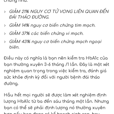
chứng như:
GIẢ
M 21% NGUY C
Ơ TỬ
VONG LI
Ê
N QUAN
ĐẾ
N
ĐÁI THÁ
O
ĐƯỜNG.
GIẢM 14% nguy cơ biến chứng tim mạch.
GIẢM 37% các biến chứng vi mạ
ch.
GIẢM 43% nguy cơ biến chứng mạch ngoại
biên.
Điều này có nghĩa là bạn nên kiểm tra HbA1c của
bạn thường xuyên 3-6 tháng /1 lần. Đây là một xét
nghiệm quan trọng trong việc kiểm tra, đánh giá
sức khỏe định kỳ đối với người bệnh đái tháo
đường.
Hầu hết mọi người sẽ được làm xét nghiệm định
lượng HbA1c từ ba đến sáu tháng một lần. Nhưng
bạn có thể sẽ phải định lượng nó thường xuyên