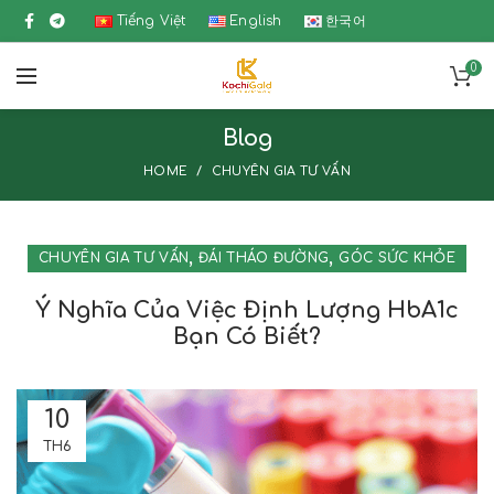
Tiếng Việt
English
한국어
0
Blog
HOME
CHUYÊN GIA TƯ VẤN
,
,
CHUYÊN GIA TƯ VẤN
ĐÁI THÁO ĐƯỜNG
GÓC SỨC KHỎE
Ý Nghĩa Của Việc Định Lượng HbA1c
Bạn Có Biết?
10
TH6